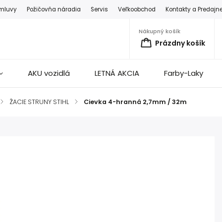
zmluvy
Požičovňa náradia
Servis
Veľkoobchod
Kontakty a Predajn
Nákupný košík
Prázdny košík
AKU vozidlá
LETNÁ AKCIA
Farby-Laky
/
ŽACIE STRUNY STIHL
/
Cievka 4-hranná 2,7mm / 32m