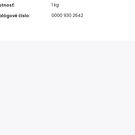
1 kg
tnosť
:
0000 930 2642
alógové číslo
: