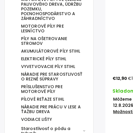
PALIVOVÉHO DREVA, ÚDRŽBU
POZEMKU,
POĽNOHOSPODÁRSTVO A
ZÁHRADNÍCTVO
MOTOROVÉ PÍLY PRE
LESNÍCTVO
PÍLY NA OŠETROVANIE
STROMOV
AKUMULÁTOROVÉ PÍLY STIHL
ELEKTRICKÉ PÍLY STIHL
VYVETVOVACIE PÍLY STIHL
NÁRADIE PRE STAROSTLIVOSŤ
€12,90
€1
O REZNÉ SÚPRAVY
PRÍSLUŠENSTVO PRE
Sklado
MOTOROVÉ PÍLY
PÍLOVÉ REŤAZE STIHL
Môžeme d
12.8.202
NÁRADIE PRE PRÁCU V LESE A
ŤAŽBU DREVA
Možnosti
VODIACE LIŠTY
Starostlivosť o pôdu a