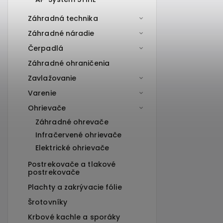
Záhradná technika
Záhradné náradie
Čerpadlá
Záhradné ohraničenia
Zavlažovanie
Varenie
Ohrievače
Záhradné ohrevače
Infračervené ohrievače
Elektrické ohrievače
Postrekovače a tlakové
postrekovače
Plachty a zakrývacie fólie
Šrotovníky
Krbové kachle a sporáky