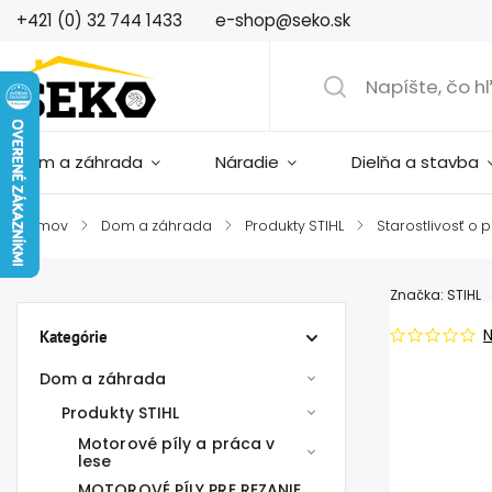
+421 (0) 32 744 1433
e-shop@seko.sk
Dom a záhrada
Náradie
Dielňa a stavba
Domov
/
Dom a záhrada
/
Produkty STIHL
/
Starostlivosť o 
Značka:
STIHL
Kategórie
Dom a záhrada
Produkty STIHL
Motorové píly a práca v
lese
MOTOROVÉ PÍLY PRE REZANIE