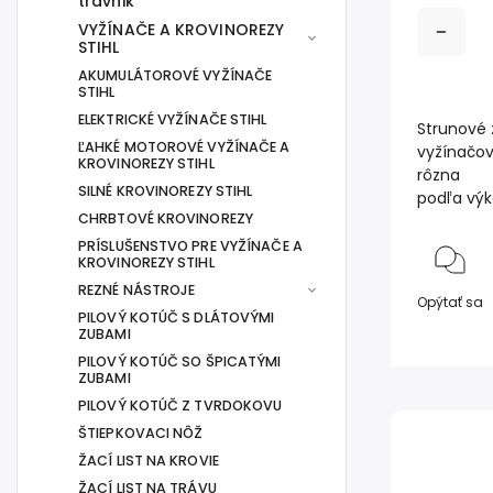
trávnik
VYŽÍNAČE A KROVINOREZY
STIHL
AKUMULÁTOROVÉ VYŽÍNAČE
STIHL
ELEKTRICKÉ VYŽÍNAČE STIHL
Strunové 
ĽAHKÉ MOTOROVÉ VYŽÍNAČE A
vyžínačov
KROVINOREZY STIHL
rôzna
SILNÉ KROVINOREZY STIHL
podľa výk
CHRBTOVÉ KROVINOREZY
PRÍSLUŠENSTVO PRE VYŽÍNAČE A
KROVINOREZY STIHL
REZNÉ NÁSTROJE
Opýtať sa
PILOVÝ KOTÚČ S DLÁTOVÝMI
ZUBAMI
PILOVÝ KOTÚČ SO ŠPICATÝMI
ZUBAMI
PILOVÝ KOTÚČ Z TVRDOKOVU
ŠTIEPKOVACI NÔŽ
ŽACÍ LIST NA KROVIE
ŽACÍ LIST NA TRÁVU