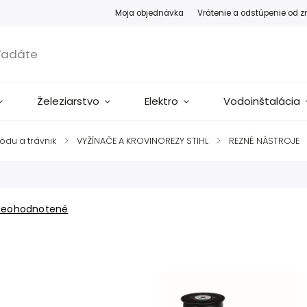
Moja objednávka
Vrátenie a odstúpenie od 
Železiarstvo
Elektro
Vodoinštalácia
pôdu a trávnik
/
VYŽÍNAČE A KROVINOREZY STIHL
/
REZNÉ NÁSTROJE
Neohodnotené