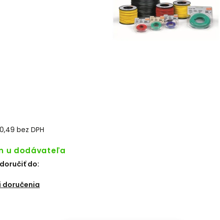
0,49 bez DPH
m u dodávateľa
oručiť do:
6
 doručenia