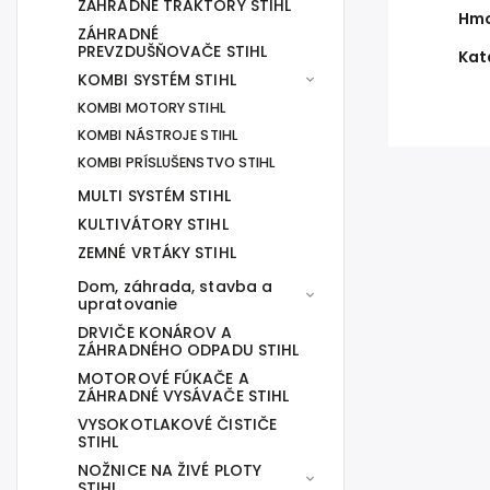
ZÁHRADNÉ TRAKTORY STIHL
Hmo
ZÁHRADNÉ
PREVZDUŠŇOVAČE STIHL
Kat
KOMBI SYSTÉM STIHL
KOMBI MOTORY STIHL
KOMBI NÁSTROJE STIHL
KOMBI PRÍSLUŠENSTVO STIHL
MULTI SYSTÉM STIHL
KULTIVÁTORY STIHL
ZEMNÉ VRTÁKY STIHL
Dom, záhrada, stavba a
upratovanie
DRVIČE KONÁROV A
ZÁHRADNÉHO ODPADU STIHL
MOTOROVÉ FÚKAČE A
ZÁHRADNÉ VYSÁVAČE STIHL
VYSOKOTLAKOVÉ ČISTIČE
STIHL
NOŽNICE NA ŽIVÉ PLOTY
STIHL