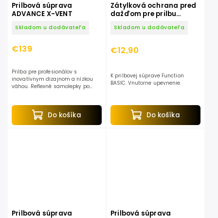
Prilbová súprava
Zátylková ochrana pred
ADVANCE X-VENT
dažďom pre prilbu
Function BASIC
Skladom u dodávateľa
Skladom u dodávateľa
€139
€12,90
Prilba pre profesionálov s
K prilbovej súprave Function
inovatívnym dizajnom a nízkou
BASIC. Vnutorne upevnenie.
váhou. Reflexné samolepky po
celom obvode. Jednoduché
nastavenie aj pri práci. Veľmi
dobrá ochrana hluku SNR 28....
Do košíka
Do košíka
Prilbová súprava
Prilbová súprava