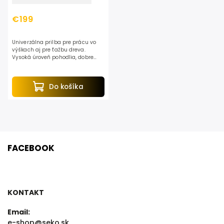
€199
Univerzálna prilba pre prácu vo
výškach aj pre ťažbu dreva.
Vysoká úroveň pohodlia, dobre
vyvážená, veľké vetracie otvory.
Reflexné samolepky po celom
obvode. V ponuke ako...
Do košíka
FACEBOOK
KONTAKT
Email:
e-shop@seko.sk