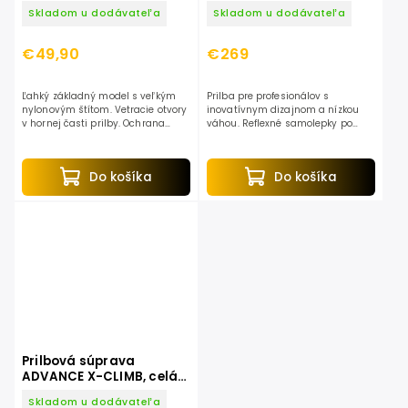
Skladom u dodávateľa
Skladom u dodávateľa
€49,90
€269
Ľahký základný model s veľkým
Prilba pre profesionálov s
nylonovým štítom. Vetracie otvory
inovatívnym dizajnom a nízkou
v hornej časti prilby. Ochrana
váhou. Reflexné samolepky po
sluchu s dobrou zvukovou
celom obvode. Jednoduché
izoláciou. Svetelná clona. Pin-Lock
nastavenie aj pri nosení.
systém pre jednoduché...
Vynikajúca ochrana hluku SNR
Do košíka
Do košíka
28....
Prilbová súprava
ADVANCE X-CLIMB, celá
sada
Skladom u dodávateľa