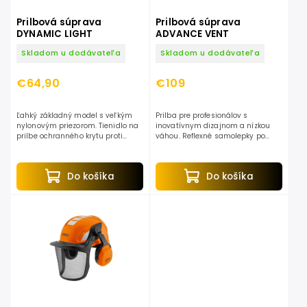
Prilbová súprava
Prilbová súprava
DYNAMIC LIGHT
ADVANCE VENT
Skladom u dodávateľa
Skladom u dodávateľa
€64,90
€109
Ľahký základný model s veľkým
Prilba pre profesionálov s
nylonovým priezorom. Tienidlo na
inovatívnym dizajnom a nízkou
prilbe ochranného krytu proti
váhou. Reflexné samolepky po
nečistotám. Ochranu sluchu v
celom obvode. Jednoduché
štíhlej konštrukcii s dobrou
nastavenie aj pri práci. Veľmi
izoláciou proti hluku....
dobrá ochrana hluku SNR 26....
Do košíka
Do košíka