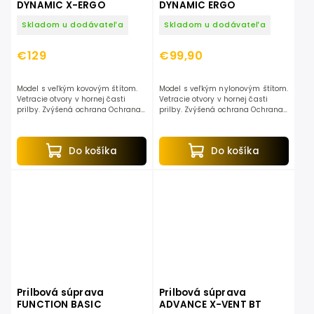
DYNAMIC X-ERGO
DYNAMIC ERGO
Skladom u dodávateľa
Skladom u dodávateľa
€129
€99,90
Model s veľkým kovovým štítom.
Model s veľkým nylonovým štítom.
Vetracie otvory v hornej časti
Vetracie otvory v hornej časti
prilby. Zvýšená ochrana Ochrana
prilby. Zvýšená ochrana Ochrana
sluchu s dobrou zvukovou
sluchu s dobrou zvukovou
izoláciou SNR 30. Vyhovuje EN 352,
izoláciou SNR 28. Vyhovuje EN
EN 397, EN 1731.
352, EN 397, EN...
Do košíka
Do košíka
Prilbová súprava
Prilbová súprava
FUNCTION BASIC
ADVANCE X-VENT BT