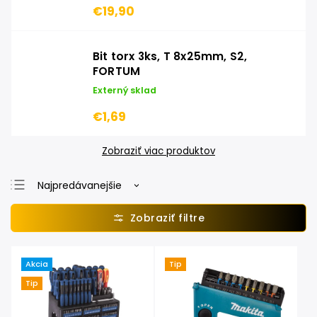
€19,90
Bit torx 3ks, T 8x25mm, S2,
FORTUM
Externý sklad
€1,69
Zobraziť viac produktov
Najpredávanejšie
Najlacnejšie
Najdrahšie
Abecedne
Akcia
Tip
Tip