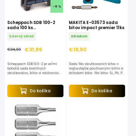
–8 %
Scheppach SDB 100-2
MAKITA E-03573 sada
sada 100 ks
bitov impact premier 11ks
skrutkovačov a bitov
Externý sklad
Skladom
€31,99
€19,90
€34,90
Scheppach SDB 100-2 je veľmi
Sada 11ks skrutkovacích bitov s
bohatá sada kvalitných
najčastejšie používanými bitmi a
skrutkovačov, bitov a nástavcov
držiakom bitov. 11ks bitov SL, PH, PZ
ukrytá v praktickom stabilnom
a Torx a držiak bitov 50 mm
stojane. Každý kus náradia má
presne stanovené miesto a bude...
Do košíka
Do košíka