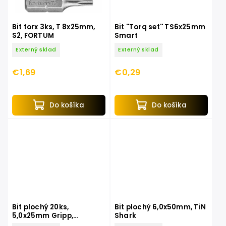
Bit torx 3ks, T 8x25mm,
Bit ''Torq set'' TS6x25mm
S2, FORTUM
Smart
Externý sklad
Externý sklad
€1,69
€0,29
Do košíka
Do košíka
Bit plochý 20ks,
Bit plochý 6,0x50mm, TiN
5,0x25mm Gripp,
Shark
krabička