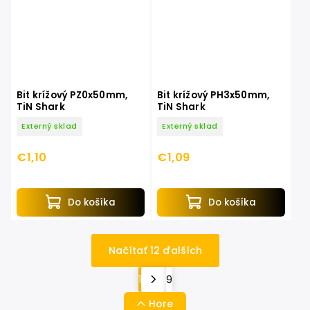
Bit krížový PZ0x50mm,
Bit krížový PH3x50mm,
TiN Shark
TiN Shark
Externý sklad
Externý sklad
€1,10
€1,09
Do košíka
Do košíka
Načítať 12 ďalších
1
9
Hore