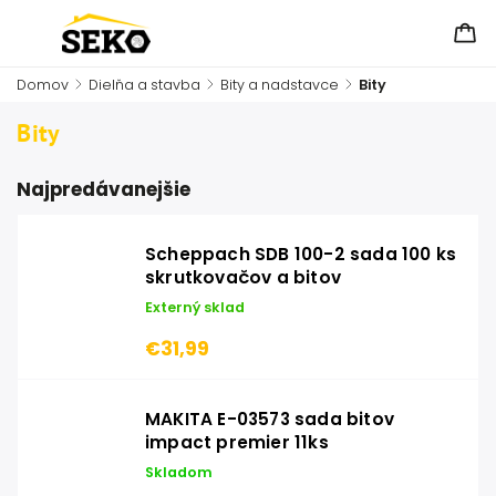
Domov
/
Dielňa a stavba
/
Bity a nadstavce
/
Bity
Bity
Najpredávanejšie
Scheppach SDB 100-2 sada 100 ks
skrutkovačov a bitov
Externý sklad
€31,99
MAKITA E-03573 sada bitov
impact premier 11ks
Skladom