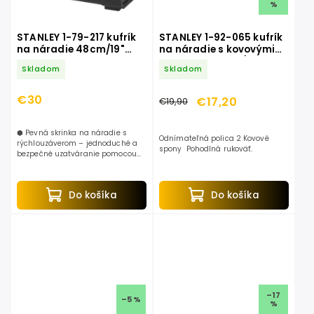
%
STANLEY 1-79-217 kufrík
STANLEY 1-92-065 kufrík
na náradie 48cm/19"
na náradie s kovovými
ONE-TOUCH
prackami 40cm/16"
Skladom
Skladom
€30
€17,20
€19,90
⬢ Pevná skrinka na náradie s
Odnímateľná polica 2 Kovové
rýchlouzáverom – jednoduché a
spony Pohodlná rukoväť.
bezpečné uzatváranie pomocou
západky⬢ Pohodlné otváranie a
zatváranie jednou...
Do košíka
Do košíka
–17
–5 %
%