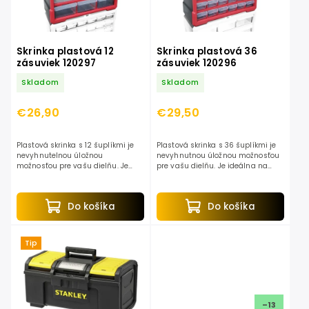
Skrinka plastová 12
Skrinka plastová 36
zásuviek 120297
zásuviek 120296
Skladom
Skladom
€26,90
€29,50
Plastová skrinka s 12 šuplíkmi je
Plastová skrinka s 36 šuplíkmi je
nevyhnutelnou úložnou
nevyhnutnou úložnou možnosťou
možnosťou pre vašu dielňu. Je
pre vašu dielňu. Je ideálna na
ideálna na uloženie drobných
uloženie drobných predmetov, ako
predmetov, ako sú vrtáky, skrutky,
sú vrtáky, skrutky, klince, matice,
klince, matice, podložky,...
podložky,...
Do košíka
Do košíka
Tip
–13