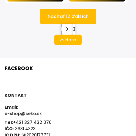
Načítať 12 ďalších
1
3
Hore
FACEBOOK
KONTAKT
Email:
e-shop@seko.sk
Tel:
+421 327 432 076
IČO:
3631 4323
IČ DPH:
SK2020177731