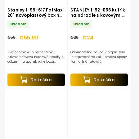
Stanley 1-95-617 FatMax
STANLEY 1-92-066 kufrík
26" Kovoplastový box na
na náradie s kovovými
náradie
zámkami 48cm/19"
Skladom
Skladom
€55,90
€24
€59
€29
• Ergonomická bimateriálna
Odnímateľná polica 2 organizéry
rukoväť• Kovové nerezové pracky s
integrované vo veku Kovové spony
očkami na uzamknutie boxu
Komfortná rukoväť
visiacim zámkom• Pevný a odolný
kovový profesionálny box s
plastovými doplnkami•...
Do košíka
Do košíka