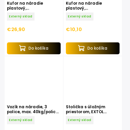
Kufor na náradie
Kufor na náradie
plastový,
plastový,
547x271x278mm
420x230x200mm, EXTOL
Externý sklad
Externý sklad
CRAFT
€26,90
€10,10
Do košíka
Do košíka
Vozík na náradie, 3
Stolička s úložným
police, max. 40kg/policu,
priestorom, EXTOL
EXTOL CRAFT
PREMIUM
Externý sklad
Externý sklad