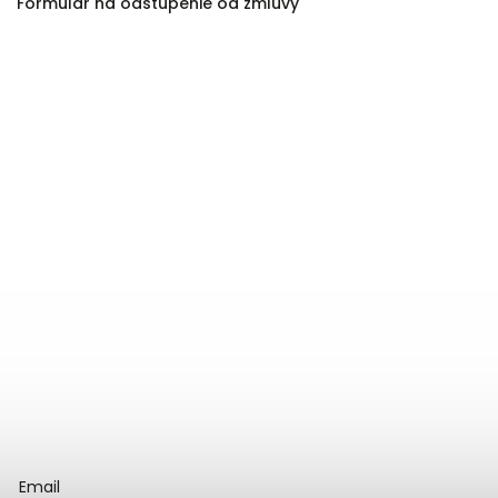
Formulár na odstúpenie od zmluvy
Email