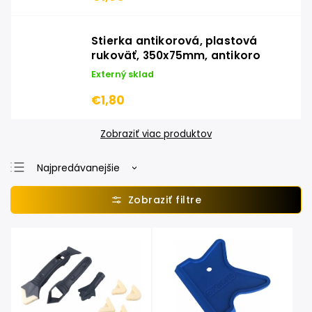
Stierka antikorová, plastová
rukoväť, 350x75mm, antikoro
Externý sklad
€1,80
Zobraziť viac produktov
Najpredávanejšie
Najlacnejšie
Najdrahšie
Abecedne