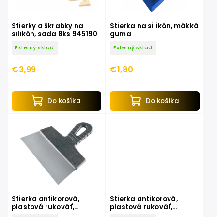
Stierky a škrabky na
Stierka na silikón, mäkká
silikón, sada 8ks 945190
guma
Externý sklad
Externý sklad
€3,99
€1,80
Do košíka
Do košíka
Stierka antikorová,
Stierka antikorová,
plastová rukoväť,
plastová rukoväť,
350x75mm, antikoro
250x75mm, antikoro