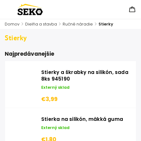
Domov
/
Dielňa a stavba
/
Ručné náradie
/
Stierky
Stierky
Najpredávanejšie
Stierky a škrabky na silikón, sada
8ks 945190
Externý sklad
€3,99
Stierka na silikón, mäkká guma
Externý sklad
€1,80