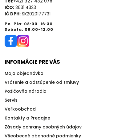
Tel:
+421 327 432 076
IČO:
3631 4323
IČ DPH:
SK2020177731
Po-Pia: 08:00-16:30
Sobota: 08:00-12:00
INFORMÁCIE PRE VÁS
Moja objednávka
Vrátenie a odstúpenie od zmluvy
Požičovňa náradia
Servis
Veľkoobchod
Kontakty a Predajne
Zásady ochrany osobných údajov
Všeobecné obchodné podmienky