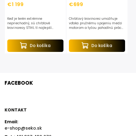
€1 199
€699
Keď je terén extrémne
Chrbtový krovinorez umožňuje
nepriechodný, sú chrbtové
vďaka pružnému spojeniu medzi
krovinorezy STIHL tí najlepší
motorom a tyčou pohodlnú prácu
pomocníci. Nech je to na strmých
aj smerom do svahu. Hmotnosť
svahoch, zarastených kopcoch, vo
stroja spočíva hlavne na
viniciach alebo sadoch, náradie...
ramenách a boku obsluhy a to
Do košíka
Do košíka
robí...
FACEBOOK
KONTAKT
Email:
e-shop@seko.sk