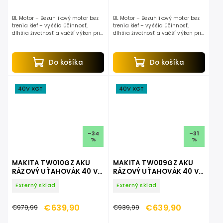
BL Motor – Bezuhlíkový motor bez
BL Motor – Bezuhlíkový motor bez
trenia kief – vyššia účinnosť,
trenia kief – vyššia účinnosť,
dlhšia životnosť a väčší výkon pri
dlhšia životnosť a väčší výkon pri
rovnakej spotrebe energie.
rovnakej spotrebe energie. XPT –
eXtreme Protection Technology –
konštrukčné...
Do košíka
Do košíka
40V XGT
40V XGT
–34
–31
%
%
MAKITA TW010GZ AKU
MAKITA TW009GZ AKU
RÁZOVÝ UŤAHOVÁK 40 V
RÁZOVÝ UŤAHOVÁK 40 V
MAX XGT
MAX XGT
Externý sklad
Externý sklad
€639,90
€639,90
€979,99
€939,99