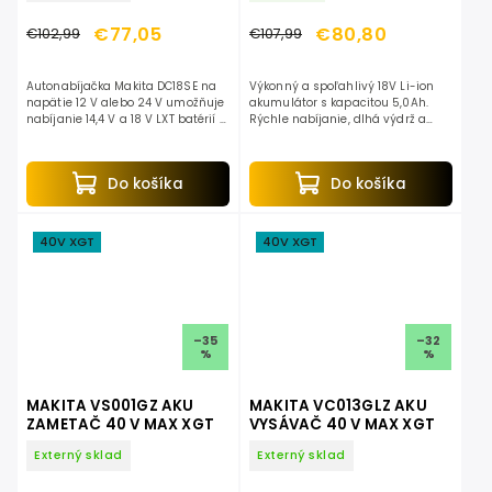
€77,05
€80,80
€102,99
€107,99
Autonabíjačka Makita DC18SE na
Výkonný a spoľahlivý 18V Li-ion
napätie 12 V alebo 24 V umožňuje
akumulátor s kapacitou 5,0Ah.
nabíjanie 14,4 V a 18 V LXT batérií v
Rýchle nabíjanie, dlhá výdrž a
aute.
kompatibilita s širokým
sortimentom náradia Makita.
Ideálny pre profesionálov aj...
Do košíka
Do košíka
40V XGT
40V XGT
–35
–32
%
%
MAKITA VS001GZ AKU
MAKITA VC013GLZ AKU
ZAMETAČ 40 V MAX XGT
VYSÁVAČ 40 V MAX XGT
Externý sklad
Externý sklad