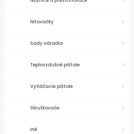
Nožnice a prestrihovače
Nitovačky
Sady náradia
Teplovzdušné pištole
Vytláčacie pištole
Skrutkovače
Iné