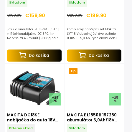
Skladom
Skladom
krabici
€159,90
€189,90
€199,99
€259,99
✅ 2× akumulátor BL1850B 5,0 Ah |
Kompletný napájací set Makita
✅ Rýchlonabíjačka DC18RC | ✅
LXT 18 V obsahujúci dve batérie
Nabitie za 45 minút | ✅ Originálne
BL1850B 5,0 Ah, rýchlonabíjačku
príslušenstvo Makita | ✅ Systém
DC18RC a kufor Makpac.
LXT 18 V
Do košíka
Do košíka
Tip
–25
–25
%
%
MAKITA DC18SE
MAKITA BL1850B 197280
nabíjačka do auta 18V
akumulátor 5,0Ah/18V
194621-9
632F15-1
Externý sklad
Skladom