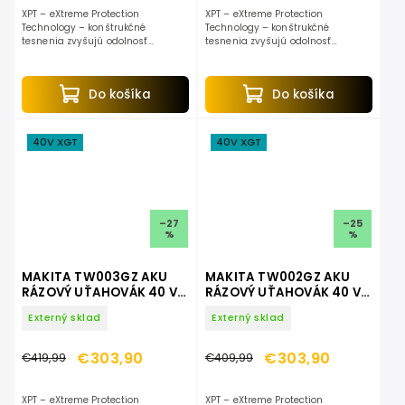
XPT – eXtreme Protection
XPT – eXtreme Protection
Technology – konštrukčné
Technology – konštrukčné
tesnenia zvyšujú odolnosť
tesnenia zvyšujú odolnosť
náradia proti prachu a vode pri
náradia proti prachu a vode pri
práci v náročnom prostredí. LED
práci v náročnom prostredí. LED
svetlo – Integrované LED
svetlo – Integrované LED
Do košíka
Do košíka
pracovné...
pracovné...
40V XGT
40V XGT
–27
–25
%
%
MAKITA TW003GZ AKU
MAKITA TW002GZ AKU
RÁZOVÝ UŤAHOVÁK 40 V
RÁZOVÝ UŤAHOVÁK 40 V
MAX XGT TW003GZ
MAX XGT TW002GZ
Externý sklad
Externý sklad
€303,90
€303,90
€419,99
€409,99
XPT – eXtreme Protection
XPT – eXtreme Protection