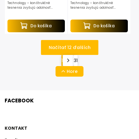
Technology – konštrukčné
Technology – konštrukčné
tesnenia zvyšujú odolnosť
tesnenia zvyšujú odolnosť
náradia proti prachu a vode pri
náradia proti prachu a vode pri
práci v náročnom prostredí. LED
práci v náročnom prostredí. LED
svetlo – Integrované LED
svetlo – Integrované LED
Do košíka
Do košíka
pracovné...
pracovné...
Načítať 12 ďalších
1
31
Hore
FACEBOOK
KONTAKT