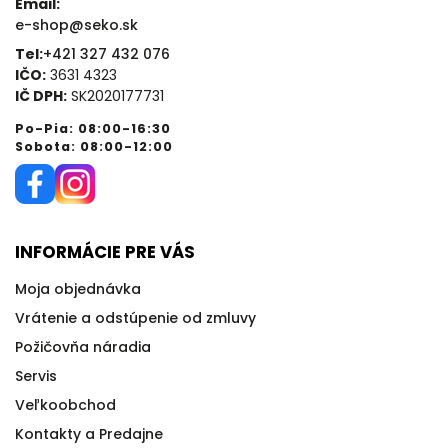
Email:
e-shop@seko.sk
Tel:
+421 327 432 076
IČO:
3631 4323
IČ DPH:
SK2020177731
Po-Pia: 08:00-16:30
Sobota: 08:00-12:00
INFORMÁCIE PRE VÁS
Moja objednávka
Vrátenie a odstúpenie od zmluvy
Požičovňa náradia
Servis
Veľkoobchod
Kontakty a Predajne