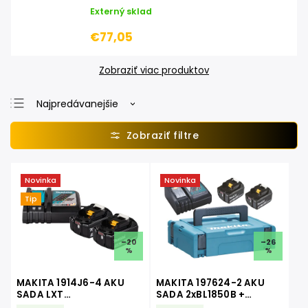
Externý sklad
€77,05
Zobraziť viac produktov
Najpredávanejšie
Najlacnejšie
Najdrahšie
Abecedne
Novinka
Novinka
Tip
–20
–26
%
%
MAKITA 1914J6-4 AKU
MAKITA 197624-2 AKU
SADA LXT
SADA 2xBL1850B +
2xBL1850+DC18RC v
DC18RC LXT 18V