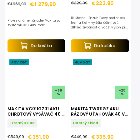
€223,90
€329,99
€1 279,90
€1 969,99
BL Motor – Bezuhlíkový motor bez
Profesionálne náradie Makita zo
trenia kief – vyššia účinnosť,
systému XGT 40V max.
dlhšia životnosť a väčší výkon pri
rovnakej spotrebe energie. XPT –
eXtreme Protection Technology –
konštrukčné...
Do košíka
Do košíka
40V XGT
40V XGT
–36
–25
%
%
MAKITA VC011GZ01 AKU
MAKITA TW011GZ AKU
CHRBTOVÝ VYSÁVAČ 40 V
RÁZOVÝ UŤAHOVÁK 40 V
MAX XGT
MAX XGT
Externý sklad
Externý sklad
€351,90
€335,90
€549,99
€449,99