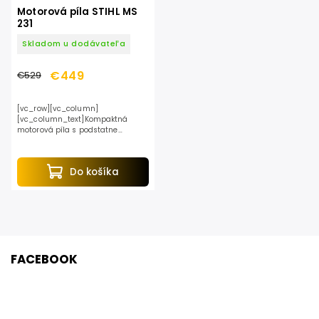
Motorová píla STIHL MS
231
Skladom u dodávateľa
€449
€529
[vc_row][vc_column]
[vc_column_text]Kompaktná
motorová píla s podstatne
redukovanými emisiami
výfukových plynov oproti
predošlému modelu. O 20% nižšia
Do košíka
spotreba paliva, vysoký...
FACEBOOK