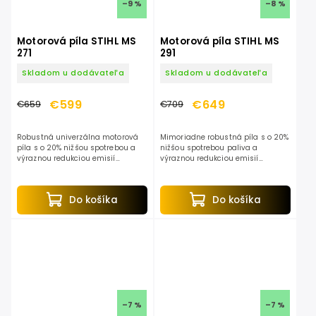
–9 %
–8 %
Motorová píla STIHL MS
Motorová píla STIHL MS
271
291
Skladom u dodávateľa
Skladom u dodávateľa
€599
€649
€659
€709
Robustná univerzálna motorová
Mimoriadne robustná píla s o 20%
píla s o 20% nižšou spotrebou a
nižšou spotrebou paliva a
výraznou redukciou emisií
výraznou redukciou emisií
výfukových plynov. Technológia 2-
výfukových plynov. Veľmi dobrá v
MIX, jednoduchá údržba, ľahké
poľnohospodárstve, ovocinárstve,
ovládanie a vysoký výkon.
záhradníctve a na rezanie...
Do košíka
Do košíka
–7 %
–7 %