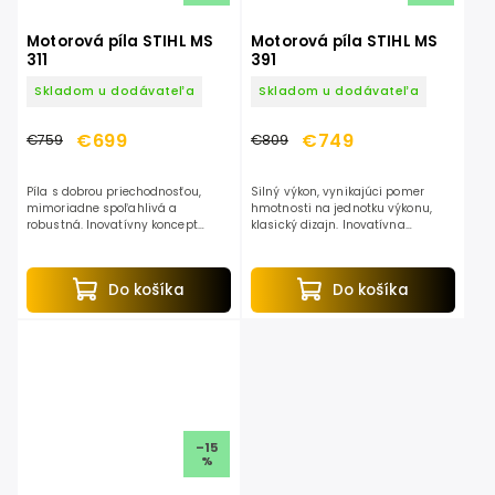
Motorová píla STIHL MS
Motorová píla STIHL MS
311
391
Skladom u dodávateľa
Skladom u dodávateľa
€699
€749
€759
€809
Píla s dobrou priechodnosťou,
Silný výkon, vynikajúci pomer
mimoriadne spoľahlivá a
hmotnosti na jednotku výkonu,
robustná. Inovatívny koncept
klasický dizajn. Inovatívna
motora s novým filtračným
koncepcia motora s novým
systémom. Veľmi vhodná na
filtračným systémom. Veľmi
rezanie palivového dreva. Je
dobrá na stínanie stredne
Do košíka
Do košíka
vhodná i na...
silných...
–15
%