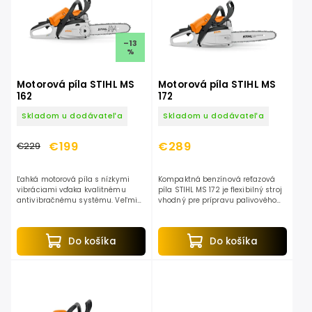
–13
%
Motorová píla STIHL MS
Motorová píla STIHL MS
162
172
Skladom u dodávateľa
Skladom u dodávateľa
€199
€289
€229
Ľahká motorová píla s nízkymi
Kompaktná benzínová reťazová
vibráciami vďaka kvalitnému
píla STIHL MS 172 je flexibilný stroj
antivibračnému systému. Veľmi
vhodný pre prípravu palivového
vhodná pre prípravu palivového
dreva aj pre profesionálne použitie
dreva, na stavebné práce a
v záhradníctve a pri terénnych
stínanie malých stromov....
úpravách a...
Do košíka
Do košíka