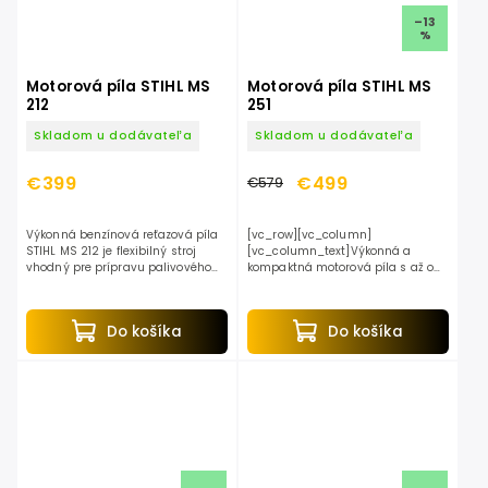
–13
%
Motorová píla STIHL MS
Motorová píla STIHL MS
212
251
Skladom u dodávateľa
Skladom u dodávateľa
€399
€499
€579
Výkonná benzínová reťazová píla
[vc_row][vc_column]
STIHL MS 212 je flexibilný stroj
[vc_column_text]Výkonná a
vhodný pre prípravu palivového
kompaktná motorová píla s až o
dreva aj pre profesionálne použitie
20% nižšou spotrebou paliva a až
v záhradníctve a pri terénnych
o 70% nižšími emisiami spalín
úpravách a na...
oproti konvenčným dvojtaktným
Do košíka
Do košíka
motorom...