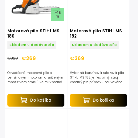
–18
%
Motorová píla STIHL MS
Motorová píla STIHL MS
180
182
Skladom u dodávateľa
Skladom u dodávateľa
€269
€369
€329
Osvedčená motorová píla s
Výkonná benzínová reťazová píla
benzínovým motorom a zníženým
STIHL MS 182 je flexibilný stroj
množstvom emisií. Velmi vhodná
vhodný pre prípravu palivového
na rezanie palivového dreva a pre
dreva aj pre profesionálne použitie
stavebné práce. Vhodná aj na
v záhradníctve a pri terénnych
stínanie stromov do...
úpravách a na...
Do košíka
Do košíka