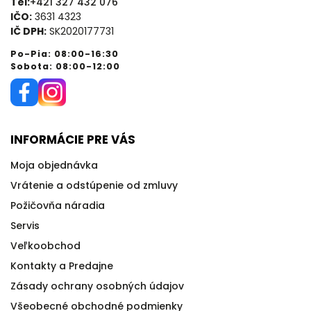
Tel:
+421 327 432 076
IČO:
3631 4323
IČ DPH:
SK2020177731
Po-Pia: 08:00-16:30
Sobota: 08:00-12:00
INFORMÁCIE PRE VÁS
Moja objednávka
Vrátenie a odstúpenie od zmluvy
Požičovňa náradia
Servis
Veľkoobchod
Kontakty a Predajne
Zásady ochrany osobných údajov
Všeobecné obchodné podmienky