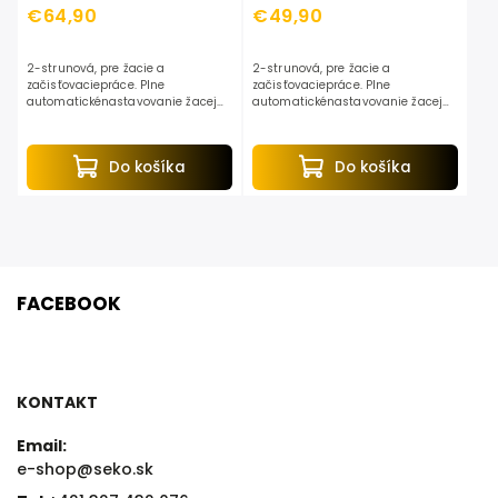
€64,90
€49,90
2-strunová, pre žacie a
2-strunová, pre žacie a
začisťovaciepráce. Plne
začisťovaciepráce. Plne
automatickénastavovanie žacej
automatickénastavovanie žacej
strunyna optimálnu dĺžku.
strunyna optimálnu dĺžku.
Do košíka
Do košíka
FACEBOOK
KONTAKT
Email:
e-shop@seko.sk