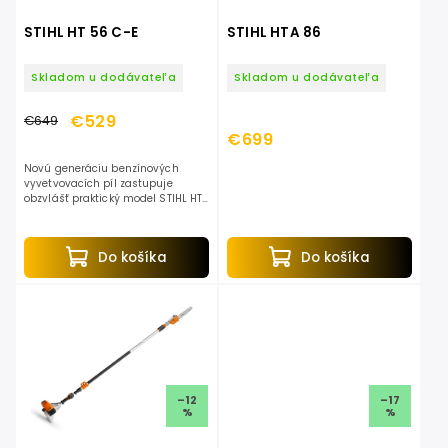
STIHL HT 56 C-E
STIHL HTA 86
Skladom u dodávateľa
Skladom u dodávateľa
€529
€649
€699
Novú generáciu benzínových
vyvetvovacích píl zastupuje
obzvlášť praktický model STIHL HT
56 C-E. Pri svojej dĺžke 280 cm
poľahky a bezpečne dosiahnete zo
zeme na konáre až do...
Do košíka
Do košíka
–12
–17
%
%