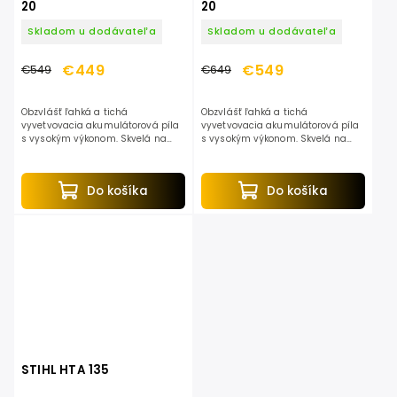
20
20
Skladom u dodávateľa
Skladom u dodávateľa
€449
€549
€549
€649
Obzvlášť ľahká a tichá
Obzvlášť ľahká a tichá
vyvetvovacia akumulátorová píla
vyvetvovacia akumulátorová píla
s vysokým výkonom. Skvelá na
s vysokým výkonom. Skvelá na
údržbu záhrady a ovocných
údržbu záhrady a ovocných
stromov. Pilová reťaz 1/4“ PM3,
stromov. Pilová reťaz 1/4“ PM3,
pevný hriadeľ. Celková dĺžka 280...
pevný hriadeľ. Celková dĺžka 280...
Do košíka
Do košíka
STIHL HTA 135