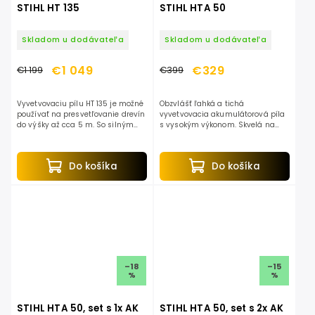
STIHL HT 135
STIHL HTA 50
Skladom u dodávateľa
Skladom u dodávateľa
€1 049
€329
€1 199
€399
Vyvetvovaciu pílu HT 135 je možné
Obzvlášť ľahká a tichá
používať na presvetľovanie drevín
vyvetvovacia akumulátorová píla
do výšky až cca 5 m. So silným
s vysokým výkonom. Skvelá na
motorom STIHL 4-MIX.
údržbu záhrady a ovocných
stromov. Pilová reťaz 1/4“ PM3,
pevný hriadeľ. Celková dĺžka 280...
Do košíka
Do košíka
–18
–15
%
%
STIHL HTA 50, set s 1x AK
STIHL HTA 50, set s 2x AK