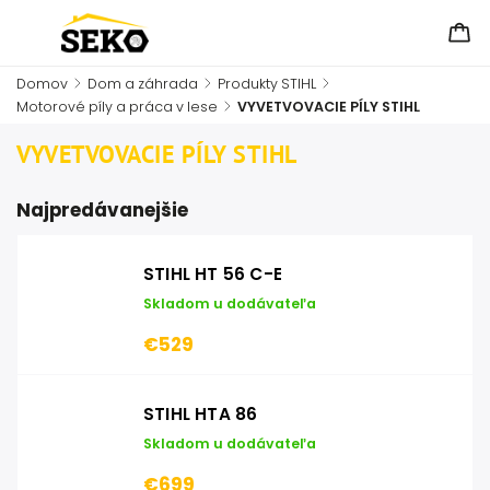
Domov
/
Dom a záhrada
/
Produkty STIHL
/
Motorové píly a práca v lese
/
VYVETVOVACIE PÍLY STIHL
VYVETVOVACIE PÍLY STIHL
Najpredávanejšie
STIHL HT 56 C-E
Skladom u dodávateľa
€529
STIHL HTA 86
Skladom u dodávateľa
€699