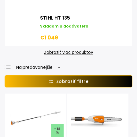
STIHL HT 135
Skladom u dodávateľa
€1 049
Zobraziť viac produktov
Najpredávanejšie
Najlacnejšie
Najdrahšie
Abecedne
–18
%