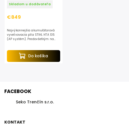
Skladom u dodávateľa
€849
Najvýkonnejšia akumulátorová
vyvetvovacia píla STIHL HTA 135
(AP systém). Predovšetkým na
odvetvovanie suchých konárov,
konárov poškodených víchricou,
úpravu ovocných stromov....
Do košíka
FACEBOOK
Seko Trenčín s.r.o.
KONTAKT