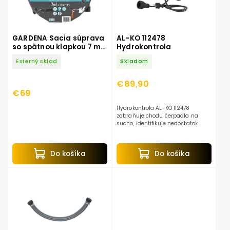
GARDENA Sacia súprava
AL-KO 112478
so spätnou klapkou 7 m
Hydrokontrola
1418-20
Externý sklad
Skladom
€89,90
€69
Hydrokontrola AL-KO 112478
zabraňuje chodu čerpadla na
sucho, identifikuje nedostatok
vody a netesnosti. Umožňuje
automatickú prevádzku
záhradných a tlakových
Do košíka
Do košíka
ponorných...