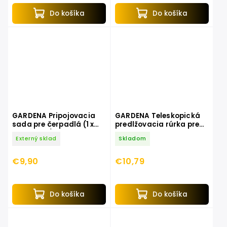
Do košíka
Do košíka
GARDENA Pripojovacia
GARDENA Teleskopická
sada pre čerpadlá (1 x
predlžovacia rúrka pre
902, 1 x 915) 1750-20
čerpadlá do suda 1420-
Externý sklad
Skladom
20
€9,90
€10,79
Do košíka
Do košíka