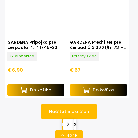
GARDENA Prípojka pre
GARDENA Predfilter pre
čerpadlá 1": 1" 1745-20
čerpadlá 3,000 l/h 1731-
20
Externý sklad
Externý sklad
€6,90
€67
Do košíka
Do košíka
Načítať 5 ďalších
1
2
Hore