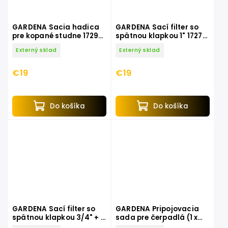
GARDENA Sacia hadica
GARDENA Sací filter so
pre kopané studne 1729-
spätnou klapkou 1" 1727-
20
20
Externý sklad
Externý sklad
€19
€19
Do košíka
Do košíka
GARDENA Sací filter so
GARDENA Pripojovacia
spätnou klapkou 3/4" + 1"
sada pre čerpadlá (1 x
kovový 1728-20
2802, 1 x 2817) 1752-20