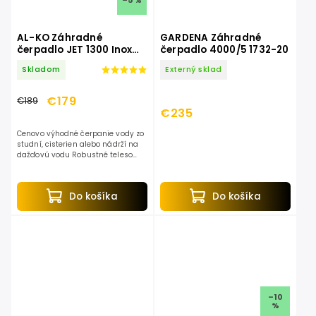
–5 %
AL-KO Záhradné
GARDENA Záhradné
čerpadlo JET 1300 Inox
čerpadlo 4000/5 1732-20
113248
Skladom
Externý sklad
€179
€189
€235
Cenovo výhodné čerpanie vody zo
studní, cisterien alebo nádrží na
dažďovú vodu Robustné teleso
čerpadla zosilnené sklenými
vláknom a hlava čerpadla z
nehrdzavejúcej ušľachtilej...
Do košíka
Do košíka
–10
%