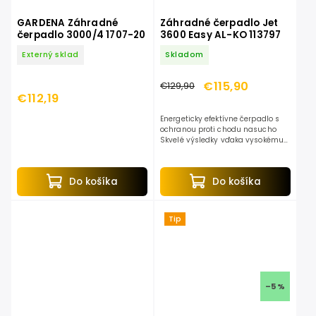
GARDENA Záhradné
Záhradné čerpadlo Jet
čerpadlo 3000/4 1707-20
3600 Easy AL-KO 113797
Externý sklad
Skladom
€115,90
€129,90
€112,19
Energeticky efektívne čerpadlo s
ochranou proti chodu nasucho
Skvelé výsledky vďaka vysokému
prietoku vody a inovatívnemu
systému Venturi Odolné puzdro...
Do košíka
Do košíka
Tip
–5 %