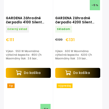
–5 %
GARDENA Záhradné
GARDENA Záhradné
čerpadlo 4100 Silent
čerpadlo 4200 Silent
9050-20
9054-20
Externý sklad
Skladom
€111
€131
€139
Výkon : 550 W Maximálna
Výkon : 600 W Maximálna
výtlačná kapacita : 4100 l/h
výtlačná kapacita : 4200 l/h
Maximálny tlak : 3.6 bar
Maximálny tlak : 3.9 bar
Maximálna samonasávacia výška
Maximálna samonasávacia výška
: 8 m
: 8 m
Do košíka
Do košíka
Tip
Výpredaj