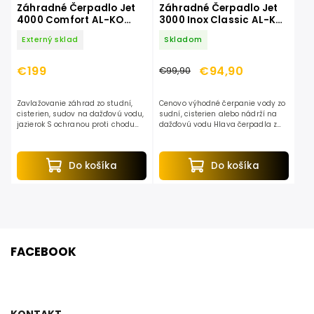
Záhradné Čerpadlo Jet
Záhradné Čerpadlo Jet
4000 Comfort AL-KO
3000 Inox Classic AL-KO
112841
112838
Externý sklad
Skladom
€199
€94,90
€99,90
Zavlažovanie záhrad zo studní,
Cenovo výhodné čerpanie vody zo
cisterien, sudov na dažďovú vodu,
sudní, cisterien alebo nádrží na
jazierok S ochranou proti chodu
dažďovú vodu Hlava čerpadla z
nasucho vďaka efektívnemu
nehrdzavejúcej ušľachtilej ocele S
systému Flow Control
praktickým nosným držadlom pre
Patentovaný, ľahko čistiteľný...
mobilné...
Do košíka
Do košíka
FACEBOOK
KONTAKT