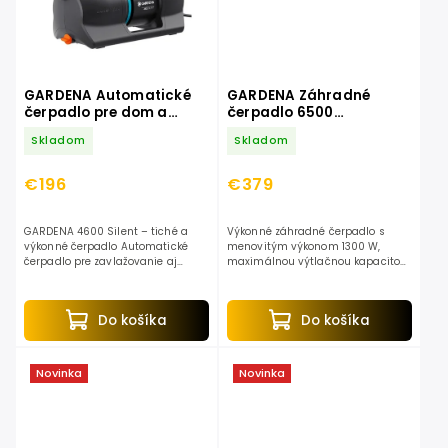
GARDENA Automatické
GARDENA Záhradné
čerpadlo pre dom a
čerpadlo 6500
záhradu 4600 Silent
SilentComfort 9059-20
Skladom
Skladom
9070-20
€196
€379
GARDENA 4600 Silent – tiché a
Výkonné záhradné čerpadlo s
výkonné čerpadlo Automatické
menovitým výkonom 1300 W,
čerpadlo pre zavlažovanie aj
maximálnou výtlačnou kapacitou
domácnosť s vysokým výkonom a
6500 l/h a tlakom až 6 bar.
tichou prevádzkou. Ideálne
Vhodné na rýchle čerpanie a
riešenie pre pohodlné čerpanie...
zavlažovanie vďaka
Do košíka
Do košíka
samonasávacej...
Novinka
Novinka