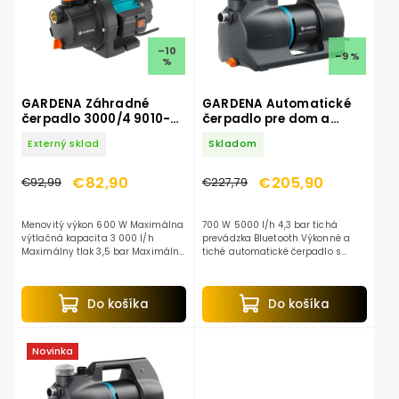
–10
–9 %
%
GARDENA Záhradné
GARDENA Automatické
čerpadlo 3000/4 9010-
čerpadlo pre dom a
47
záhradu 5000
Externý sklad
Skladom
SilentComfort 9072-20
€82,90
€205,90
€92,99
€227,79
Menovitý výkon 600 W Maximálna
700 W 5000 l/h 4,3 bar tichá
výtlačná kapacita 3 000 l/h
prevádzka Bluetooth Výkonné a
Maximálny tlak 3,5 bar Maximálna
tiché automatické čerpadlo s
samonasávacia výška 7 m
inteligentným riadením pre
zavlažovanie aj domácnosť.
Spúšťa sa...
Do košíka
Do košíka
Novinka