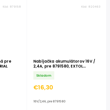
Kód:
879158
Kód:
820463
ná pre
Nabíjačka akumulátorov 16V /
RIAL
2,4A, pre 8791580, EXTOL
INDUSTRIAL
Skladom
€16,30
16V/2,4A, pre 8791580