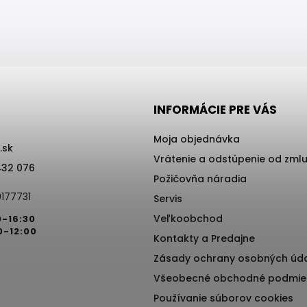
INFORMÁCIE PRE VÁS
Moja objednávka
.sk
Vrátenie a odstúpenie od zml
432 076
Požičovňa náradia
177731
Servis
Veľkoobchod
0-16:30
0-12:00
Kontakty a Predajne
Zásady ochrany osobných úd
Všeobecné obchodné podmie
Používanie súborov cookies