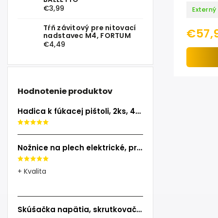
€3,99
Externý
Tŕň závitový pre nitovací
€57,
nadstavec M4, FORTUM
€4,49
Hodnotenie produktov
Hadica k fúkacej pištoli, 2ks, 40cm, EXTOL PREMIUM
Nožnice na plech elektrické, príkon 500W, EXTOL INDUSTRIAL
+ Kvalita
Skúšačka napätia, skrutkovač, 100-250V, skrutkovač (-)3x140mm, EXTOL CRAFT