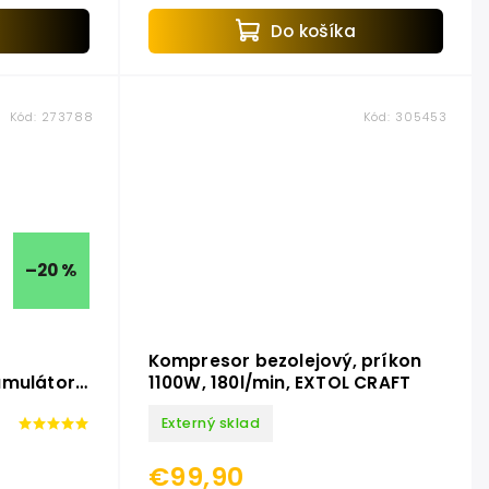
Do košíka
a
Kód:
273788
Kód:
305453
–20 %
Kompresor bezolejový, príkon
umulátor
1100W, 180l/min, EXTOL CRAFT
Externý sklad
€99,90