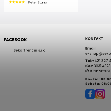
Peter Stano
KONTAKT
FACEBOOK
Email:
Seko Trenčín s.r.o.
e-shop@seko
Tel:
+421 327 
IČO:
3631 4323
IČ DPH:
SK2020
Po-Pia: 08:0
Sobota: 08:0