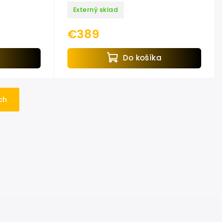
IAL
EXTOL CRAFT
Externý sklad
€389
a
Do košíka
ch