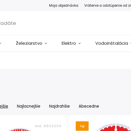
Moja objednávka
Vrátenie a odstúpenie od 
Železiarstvo
Elektro
Vodoinštalácia
jšie
Najlacnejšie
Najdrahšie
Abecedne
Kód:
8803004
Tip