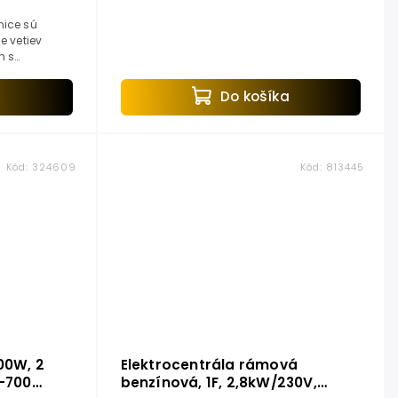
ice sú
e vetiev
n s
 sú
mulátormi.
a
Do košíka
Kód:
324609
Kód:
813445
00W, 2
Elektrocentrála rámová
0-700
benzínová, 1F, 2,8kW/230V,