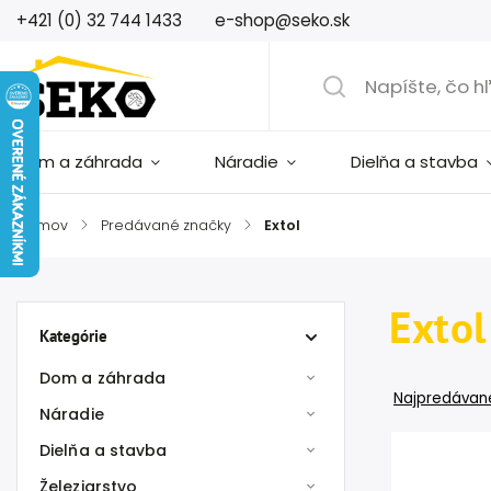
+421 (0) 32 744 1433
e-shop@seko.sk
Dom a záhrada
Náradie
Dielňa a stavba
Domov
/
Predávané značky
/
Extol
Extol
Kategórie
Dom a záhrada
Najpredávane
Náradie
Dielňa a stavba
Železiarstvo