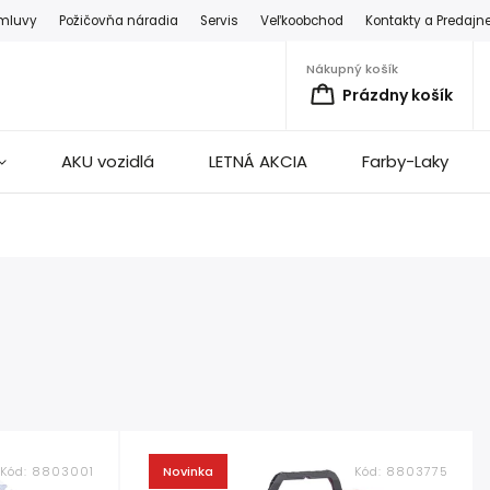
zmluvy
Požičovňa náradia
Servis
Veľkoobchod
Kontakty a Predajn
Nákupný košík
Prázdny košík
AKU vozidlá
LETNÁ AKCIA
Farby-Laky
Kód:
8803001
Novinka
Kód:
8803775