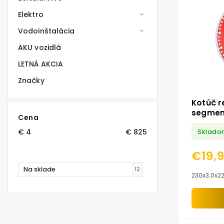
Elektro
Vodoinštalácia
AKU vozidlá
LETNÁ AKCIA
Značky
Kotúč r
segmen
Cena
kameň/
€
4
€
825
Sklado
PREMIU
€19,
Na sklade
12