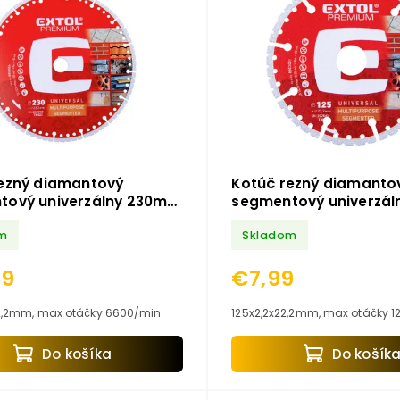
ezný diamantový
Kotúč rezný diamanto
tový univerzálny 230mm
segmentový univerzá
kov/drevo EXTOL
kameň/kov/drevo EXT
m
Skladom
M
PREMIUM
99
€7,99
230x3,0x22,2mm, max otáčky 6600/min
Do košíka
Do košík