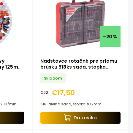
–20 %
vý
Nadstavce rotačné pre priamu
lny 125mm
brúsku 518ks sada, stopka
OL
ø3,2mm EXTOL PREMIUM
Skladom
8803775
€17,50
€22
125x2,2x22,2mm, max otáčky 12200/min
518-dielna sada, stopka ø3,2mm
a
Do košíka