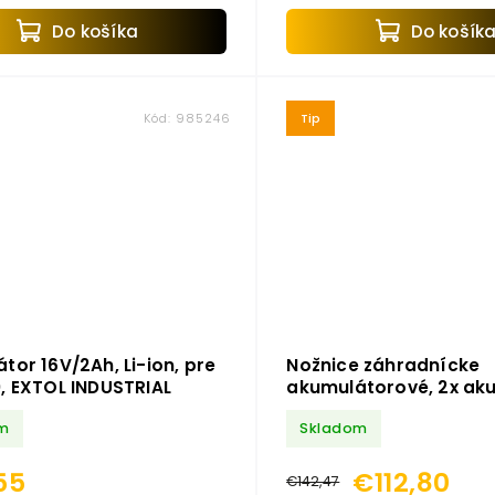
ádiovej ocele s račňovou
ou rukoväťou, flexibilným...
Do košíka
Do košík
Kód:
985246
Tip
tor 16V/2Ah, Li-ion, pre
Nožnice záhradnícke
, EXTOL INDUSTRIAL
akumulátorové, 2x ak
16V/2Ah Li-ion, EXTOL
m
Skladom
INDUSTRIAL 8791580
55
€112,80
€142,47