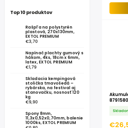
chróm-van
pogumovan
Top 10 produktov
Rašpľa na polystyrén
plastová, 270x130mm,
EXTOL PREMIUM
€3,70
Napínač plachty gumový s
hákom, 4ks, 18cm x 6mm,
latex, EXTOL PREMIUM
€1,79
Skladacia kempingová
stolička tmavošedá –
rybárska, na festival aj
stanovačku, nosnosť 120
Akumulá
kg
8791580
€9,90
Sklado
Spony 8mm,
11,3x0,52x0,70mm, balenie
1000ks, EXTOL PREMIUM
€26,
€0,80