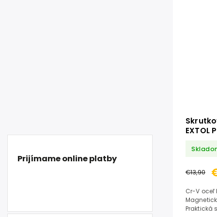
Skrutko
EXTOL P
Sklado
Prijímame online platby
€13,90
Cr-V oceľ
Magnetický
Praktická