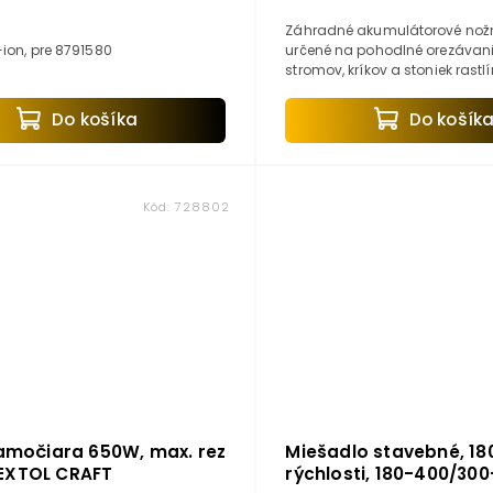
Záhradné akumulátorové nožn
-ion, pre 8791580
určené na pohodlné orezávani
stromov, kríkov a stoniek rastlí
priemerom do 25 mm. Nožnice
vybavené dvoma 16V/2Ah aku
Do košíka
Do košík
S...
Kód:
728802
iamočiara 650W, max. rez
Miešadlo stavebné, 18
EXTOL CRAFT
rýchlosti, 180-400/30