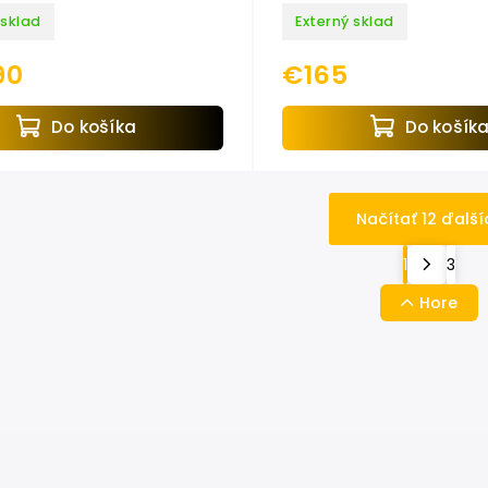
ot./min, EXTOL INDUSTR
 sklad
Externý sklad
90
€165
Do košíka
Do košík
Načítať 12 ďalší
1
3
Hore