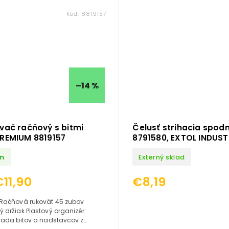
Kód:
8819157
–14 %
vač račňový s bitmi
Čelusť strihacia spod
REMIUM 8819157
8791580, EXTOL INDUST
m
Externý sklad
€11,90
€8,19
 Račňová rukoväť 45 zubov
 držiak Plastový organizér
 sada bitov a nadstavcov z