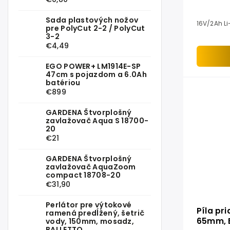
Sada plastových nožov
16V/2Ah Li
pre PolyCut 2-2 / PolyCut
3-2
€4,49
EGO POWER+ LM1914E-SP
47cm s pojazdom a 6.0Ah
batériou
€899
GARDENA Štvorplošný
zavlažovač Aqua S 18700-
20
€21
GARDENA Štvorplošný
zavlažovač AquaZoom
compact 18708-20
€31,90
Perlátor pre výtokové
Píla pr
ramená predĺžený, šetrič
65mm, 
vody, 150mm, mosadz,
BALLETTO