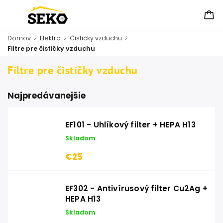
Domov
/
Elektro
/
Čističky vzduchu
/
Filtre pre čističky vzduchu
Filtre pre čističky vzduchu
Najpredávanejšie
EF101 - Uhlíkový filter + HEPA H13
Skladom
€25
EF302 - Antivírusový filter Cu2Ag +
HEPA H13
Skladom