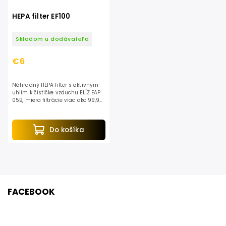
HEPA filter EF100
Skladom u dodávateľa
€6
Náhradný HEPA filter s aktívnym
uhlím k čističke vzduchu ELÍZ EAP
05B, miera filtrácie viac ako 99,9%,
filtruje prach, peľ, baktérie,
zápach, škodlivé plyny
Do košíka
FACEBOOK