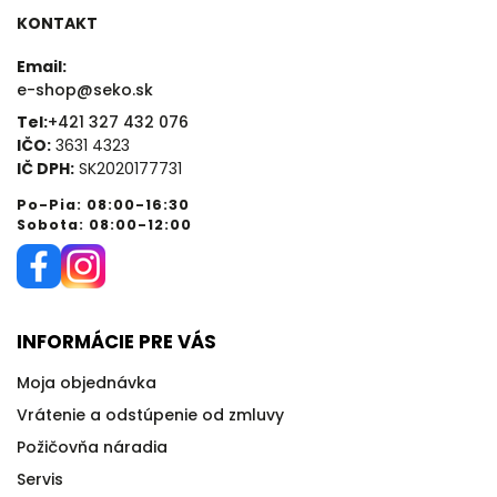
KONTAKT
Email:
e-shop@seko.sk
Tel:
+421 327 432 076
IČO:
3631 4323
IČ DPH:
SK2020177731
Po-Pia: 08:00-16:30
Sobota: 08:00-12:00
INFORMÁCIE PRE VÁS
Moja objednávka
Vrátenie a odstúpenie od zmluvy
Požičovňa náradia
Servis