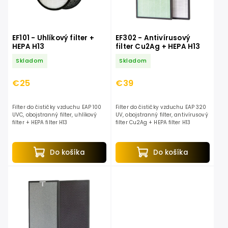
EF101 - Uhlíkový filter +
EF302 - Antivírusový
HEPA H13
filter Cu2Ag + HEPA H13
Skladom
Skladom
€25
€39
Filter do čističky vzduchu EAP 100
Filter do čističky vzduchu EAP 320
UVC, obojstranný filter, uhlíkový
UV, obojstranný filter, antivírusový
filter + HEPA filter H13
filter Cu2Ag + HEPA filter H13
Do košíka
Do košíka