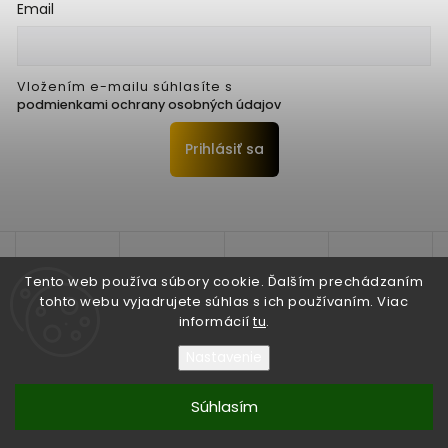
Email
Vložením e-mailu súhlasíte s
podmienkami ochrany osobných údajov
Prihlásiť sa
Tento web používa súbory cookie. Ďalším prechádzaním
tohto webu vyjadrujete súhlas s ich používaním. Viac
informácií
tu
.
Nastavenie
Copyright 2026
Seko Trenčín s.r.o.
. Všetky práva vyhradené.
Súhlasím
Vytvořil
Shoptet
| Design
Shoptak.cz