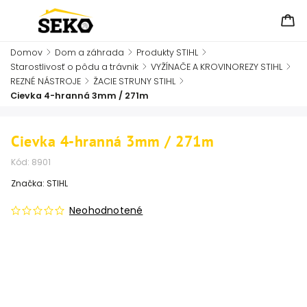
Domov
/
Dom a záhrada
/
Produkty STIHL
/
Starostlivosť o pôdu a trávnik
/
VYŽÍNAČE A KROVINOREZY STIHL
/
REZNÉ NÁSTROJE
/
ŽACIE STRUNY STIHL
/
Cievka 4-hranná 3mm / 271m
Cievka 4-hranná 3mm / 271m
Kód:
8901
Značka:
STIHL
Neohodnotené