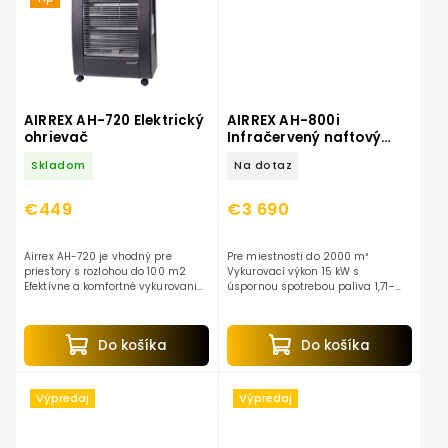
AIRREX AH-720 Elektrický
AIRREX AH-800i
ohrievač
Infračervený naftový
ohrievač
Skladom
Na dotaz
€449
€3 690
Airrex AH-720 je vhodný pre
Pre miestnosti do 2000 m³
priestory s rozlohou do 100 m2
Vykurovací výkon 15 kW s
Efektívne a komfortné vykurovanie
úspornou spotrebou paliva 1,71–
Najvhodnejšie na vykurovanie
1,90 l/h Kompatibilný s
: terasy, balkóny, prístavby,
obnoviteľnou naftou (HVO), naftou
penzióny,...
alebo červenou naftou...
Do košíka
Do košíka
Výpredaj
Výpredaj