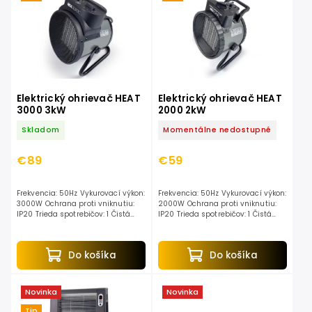
Najdrahšie
Abecedne
Elektrický ohrievač HEAT
Elektrický ohrievač HEAT
3000 3kW
2000 2kW
Skladom
Momentálne nedostupné
€89
€59
Frekvencia: 50Hz Vykurovací výkon:
Frekvencia: 50Hz Vykurovací výkon:
3000W Ochrana proti vniknutiu:
2000W Ochrana proti vniknutiu:
IP20 Trieda spotrebičov: 1 Čistá
IP20 Trieda spotrebičov: 1 Čistá
hmotnosť: 2,4 kg Hrubá hmotnosť:
hmotnosť: 1,4 kg Hrubá hmotnosť:
3,0 kg...
1,7 kg...
Do košíka
Do košíka
Novinka
Novinka
Tip