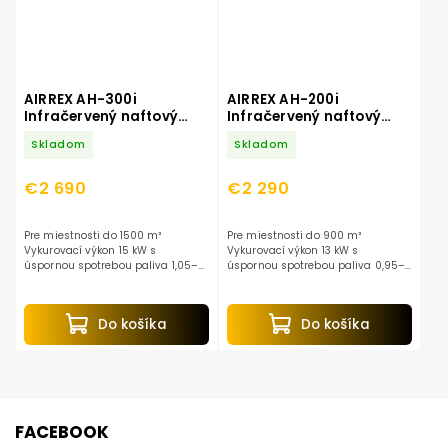
AIRREX AH-300i
AIRREX AH-200i
Infračervený naftový
Infračervený naftový
ohrievač
ohrievač
Skladom
Skladom
€2 690
€2 290
Pre miestnosti do 1500 m³
Pre miestnosti do 900 m³
Vykurovací výkon 15 kW s
Vykurovací výkon 13 kW s
úspornou spotrebou paliva 1,05–
úspornou spotrebou paliva 0,95–
1,24 l/h Kompatibilný s
1,14 l/h Kompatibilný s
obnoviteľnou naftou (HVO), naftou
obnoviteľnou naftou (HVO), naftou
alebo červenou naftou...
alebo červenou naftou...
Do košíka
Do košíka
FACEBOOK