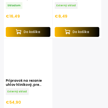
drevo 8803824
8803823
Skladom
Externý sklad
€16,49
€8,49
Do košíka
Do košíka
Prípravok na rezanie
uhlov hliníkový, pre
8893022, EXTOL PREMIUM
Externý sklad
€54,90