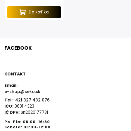
Do košíka
FACEBOOK
KONTAKT
Email:
e-shop@seko.sk
Tel:
+421 327 432 076
IČO:
3631 4323
IČ DPH:
SK2020177731
Po-Pia: 08:00-16:30
Sobota: 08:00-12:00