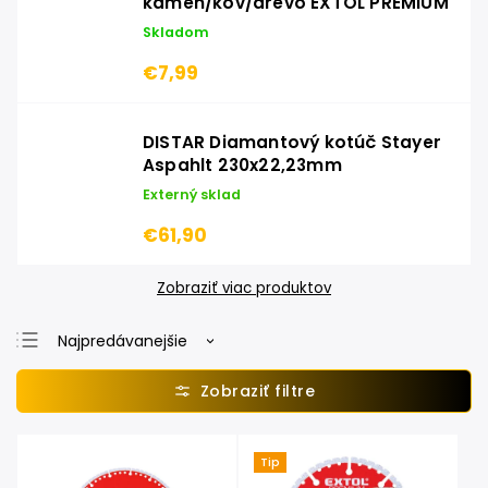
kameň/kov/drevo EXTOL PREMIUM
Skladom
€7,99
DISTAR Diamantový kotúč Stayer
Aspahlt 230x22,23mm
Externý sklad
€61,90
Zobraziť viac produktov
Najpredávanejšie
Najlacnejšie
Najdrahšie
Abecedne
Tip