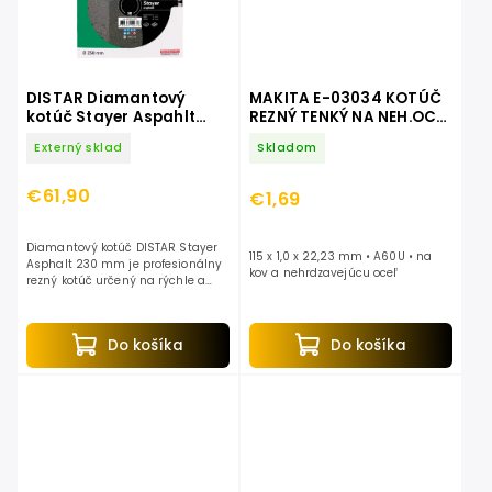
DISTAR Diamantový
MAKITA E-03034 KOTÚČ
kotúč Stayer Aspahlt
REZNÝ TENKÝ NA NEH.OCEĽ
230x22,23mm
115x1x22
Externý sklad
Skladom
€61,90
€1,69
Diamantový kotúč DISTAR Stayer
115 x 1,0 x 22,23 mm • A60U • na
Asphalt 230 mm je profesionálny
kov a nehrdzavejúcu oceľ
rezný kotúč určený na rýchle a
presné rezanie asfaltu, čerstvého
betónu a abrazívnych stavebných
materiálov. Vďaka...
Do košíka
Do košíka