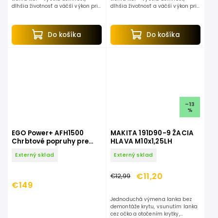
dlhšia životnosť a väčší výkon pri
dlhšia životnosť a väčší výkon pri
rovnakej spotrebe energie. XPT –
rovnakej spotrebe energie. XPT –
eXtreme Protection Technology –
eXtreme Protection Technology –
konštrukčné...
konštrukčné...
Do košíka
Do košíka
–13
%
EGO Power+ AFH1500
MAKITA 191D90-9 ŽACIA
Chrbtové popruhy pre
HLAVA M10x1,25LH
batériu BAX1500 a nosič
Externý sklad
Externý sklad
BHX1000
€11,20
€12,99
€149
Jednoduchá výmena lanka bez
demontáže krytu, vsunutím lanka
cez očko a otočením krytky,