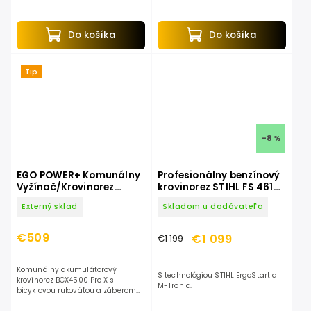
automatické vysúvanie lanka
klepnutím o zem.
Do košíka
Do košíka
Tip
–8 %
EGO POWER+ Komunálny
Profesionálny benzínový
Vyžínač/Krovinorez
krovinorez STIHL FS 461
BCX4500 Pro X
C-EM
Externý sklad
Skladom u dodávateľa
€509
€1 099
€1 199
Komunálny akumulátorový
S technológiou STIHL ErgoStart a
krovinorez BCX4500 Pro X s
M-Tronic.
bicyklovou rukoväťou a záberom
45 cm poskytuje vyšší výkon ako