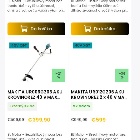
BL Motor – Bezuhlíkový motor bez
BL Motor – Bezuhlíkový motor bez
trenia kief – vyššia účinnosť,
trenia kief – vyššia účinnosť,
dlhšia životnosť a väčší výkon pri
dlhšia životnosť a väčší výkon pri
rovnakej spotrebe energie. XPT –
rovnakej spotrebe energie. XPT –
eXtreme Protection Technology –
eXtreme Protection Technology –
konštrukčné...
konštrukčné...
Do košíka
Do košíka
40V XGT
40V XGT
–21
–36
%
%
MAKITA UR006GZ06 AKU
MAKITA UR012GZ06 AKU
KROVINOREZ 40 V MAX
KROVINOREZ 2 x 40 V MAX
XGT
XGT
Externý sklad
Skladom
€399,90
€599
€509,99
€949,99
BL Motor – Bezuhlíkový motor bez
BL Motor – Bezuhlíkový motor bez
trenia kief – vyššia účinnosť,
trenia kief – vyššia účinnosť,