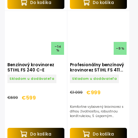
Do košíka
Do košíka
súkromných...
–14
–9 %
%
Benzínový krovinorez
Profesionálny benzínový
STIHL FS 240 C-E
krovinorez STIHL FS 411
C-EM
Skladom u dodávateľa
Skladom u dodávateľa
€999
€1 099
€599
€699
Komfortne vybavený krovinorez s
dlhou životnosťou, robustnou
konštrukciou, S úsporným
motorom 2-MIX. Ideálne pre
profesionálne nasadenie pri
vyžínaní porastov na
Do košíka
Do košíka
rozsiahlejších...