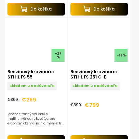
popredné profesionálne benzínové
modely. Poháňaný je špičkovou...
Do košíka
Do košíka
–27
–11 %
%
Benzínový krovinorez
Benzínový krovinorez
STIHL FS 55
STIHL FS 261 C-E
Skladom u dodávateľa
Skladom u dodávateľa
€269
€369
€799
€899
Mnohostranný vyžínač s
multifunkčnou rukoväťou pre
ergonomické vyžínania menších a
stredných plôch. Vhodný na
vyžínanie trávnikov a pre
dokončovacie práce na