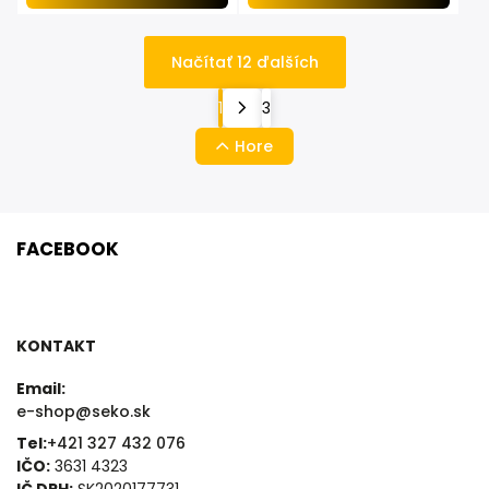
Načítať 12 ďalších
1
3
Hore
FACEBOOK
KONTAKT
Email:
e-shop@seko.sk
Tel:
+421 327 432 076
IČO:
3631 4323