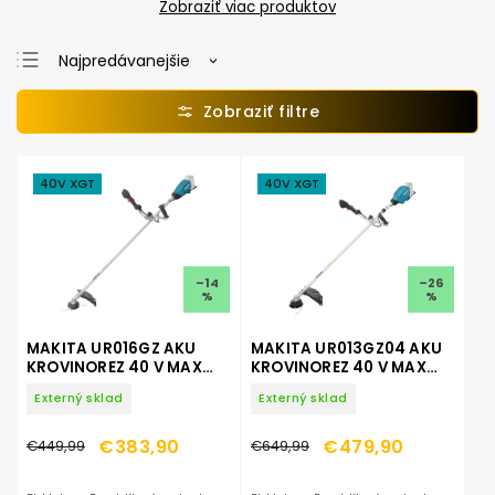
Zobraziť viac produktov
Najpredávanejšie
Najlacnejšie
Najdrahšie
Abecedne
40V XGT
40V XGT
–14
–26
%
%
MAKITA UR016GZ AKU
MAKITA UR013GZ04 AKU
KROVINOREZ 40 V MAX
KROVINOREZ 40 V MAX
XGT
XGT
Externý sklad
Externý sklad
€383,90
€479,90
€449,99
€649,99