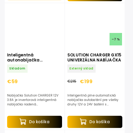
–7 %
Inteligentná
SOLUTION CHARGER GX15
autonabíjačka
UNIVERZÁLNA NABÍJAČKA
SOLUTION CHARGER 3.8A
Skladom
Externý sklad
€59
€199
€215
Nabíjačka Solution CHARGER 12V
Inteligentná plne automatická
3.8A je invertorová inteligentná
nabíjačka autobatérií pre všetky
nabíjačka riadená
druhy 12V a 24V batérií s
mikroprocesorom. Sama si
kapacitou od 24Ah do 300Ah.
vyhodnotí stav autobatérie a určí
Nabíjanie je plne automatické s
si správne hodnoty nabíjacieho...
prúdom do 15A.
Do košíka
Do košíka