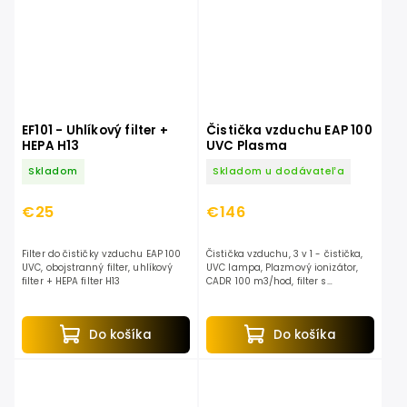
EF101 - Uhlíkový filter +
Čistička vzduchu EAP 100
HEPA H13
UVC Plasma
Skladom
Skladom u dodávateľa
€25
€146
Filter do čističky vzduchu EAP 100
Čistička vzduchu, 3 v 1 - čistička,
UVC, obojstranný filter, uhlíkový
UVC lampa, Plazmový ionizátor,
filter + HEPA filter H13
CADR 100 m3/hod, filter s
aktívnym uhlím, HEPA H13 filter, 4
stupňové čistenie vzduchu,
automatický režim...
Do košíka
Do košíka