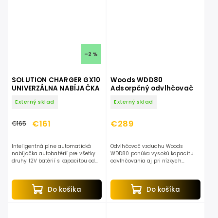
–2 %
SOLUTION CHARGER GX10
Woods WDD80
UNIVERZÁLNA NABÍJAČKA
Adsorpčný odvlhčovač
Externý sklad
Externý sklad
€161
€289
€165
Inteligentná plne automatická
Odvlhčovač vzduchu Woods
nabíjačka autobatérií pre všetky
WDD80 ponúka vysokú kapacitu
druhy 12V batérií s kapacitou od
odvlhčovania aj pri nízkych
24Ah do 200Ah. Nabíjanie je plne
teplotách (až do 0°C), čo je
automatické s prúdom do 10A.
ideálne pre chladné miestnosti
ako pivnice či garáže. S
Do košíka
Do košíka
kompaktným...