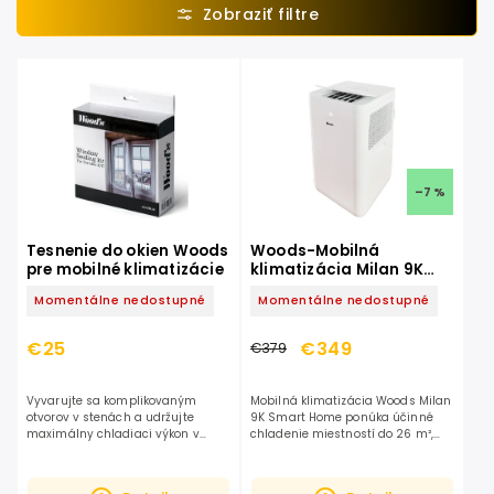
Najdrahšie
Abecedne
–7 %
Tesnenie do okien Woods
Woods-Mobilná
pre mobilné klimatizácie
klimatizácia Milan 9K
Smart Home
Momentálne nedostupné
Momentálne nedostupné
€25
€349
€379
Vyvarujte sa komplikovaným
Mobilná klimatizácia Woods Milan
otvorov v stenách a udržujte
9K Smart Home ponúka účinné
maximálny chladiaci výkon v
chladenie miestností do 26 m²,
interiéroch.S tesniacou súpravou
moderné WiFi / Smart Home
Wood's zabránite návratu
ovládanie a pohodlné používanie
horúceho vzduchu do miestnosti,
v domácnosti aj kancelárii....