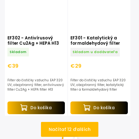
EF302 - Antivírusový
EF301 - Katalytický a
filter Cu2Ag + HEPA H13
formaldehydový filter
Skladom
Skladom u dodávateľa
€39
€29
Filter do čističky vzduchu EAP 320
Filter do čističky vzduchu EAP 320
UV, obojstranný filter, antivírusový
UV, obojstranný filter, katalytický
filter Cu2Ag + HEPA filter H13
filter a formaldehydový filter
Do košíka
Do košíka
Načítať 12 ďalších