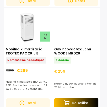
Detail
Detail
čo...
–10
%
Mobilná klimatizácia
Odvlhčovač vzduchu
TROTEC PAC 2015 E
WOODS MRD20
Momentálne nedostupné
Skladom
€269
€299
€259
Mobilná klimatizácia TROTEC PAC
Maximálny odvlhčovací výkon až
2015 E s chladiacim výkonom 2,1
20 litrov za deň.
kW / 7 000 BTU je vhodná do
miestností do 26 m². Ponúka
funkciu 3v1 – chladenie, ventilátor
a odvlhčovanie,...
Detail
Do košíka