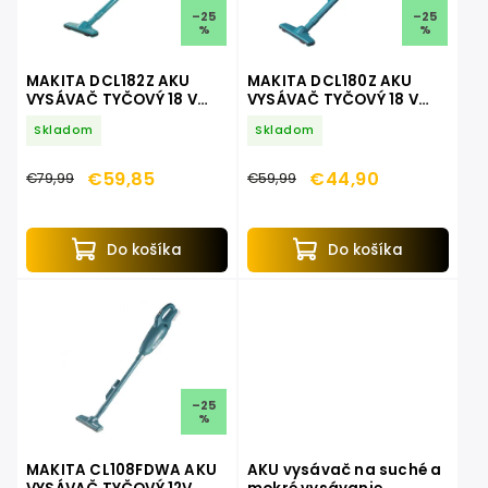
–25
–25
%
%
MAKITA DCL182Z AKU
MAKITA DCL180Z AKU
VYSÁVAČ TYČOVÝ 18 V
VYSÁVAČ TYČOVÝ 18 V
LXT DCL182Z
LXT
Skladom
Skladom
€59,85
€44,90
€79,99
€59,99
Do košíka
Do košíka
–25
%
MAKITA CL108FDWA AKU
AKU vysávač na suché a