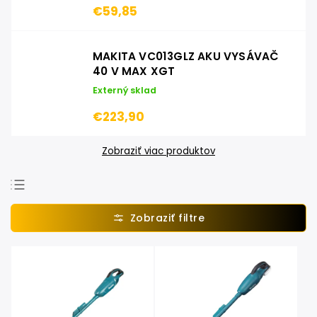
€59,85
MAKITA VC013GLZ AKU VYSÁVAČ
40 V MAX XGT
Externý sklad
€223,90
Zobraziť viac produktov
Najpredávanejšie
Najlacnejšie
Najdrahšie
Abecedne