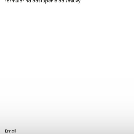
Formulár na odstúpenie od zmluvy
Email