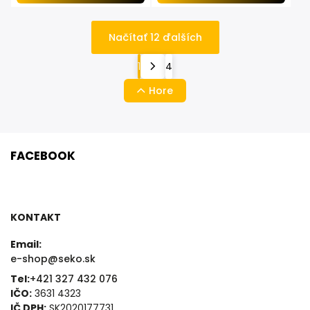
Načítať 12 ďalších
1
4
Hore
FACEBOOK
KONTAKT
Email:
e-shop@seko.sk
Tel:
+421 327 432 076
IČO:
3631 4323
IČ DPH:
SK2020177731