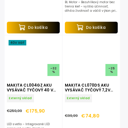
BL Motor – Bezuhlíkový motor bez
trenia kief – vyššia účinnosť,
dlhšia životnosť a väčší výkon pri
rovnakej spotrebe energie. LED
svetlo – Integrované LED pracovné
svetlo...
Do košíka
Do košíka
40V XGT
–32
–25
%
%
MAKITA CL004GZ AKU
MAKITA CL070DS AKU
VYSÁVAČ TYČOVÝ 40 V
VYSÁVAČ TYČOVÝ 7,2V
MAX XGT
LXT
Externý sklad
Externý sklad
€175,90
€259,99
€74,80
€99,99
LED svetlo – Integrované LED