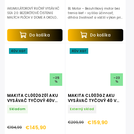
AKUMULÁTOROVÝ RUČNÝ VYSÁVAČ
BL Motor – Bezuhlíkový motor bez
SEA 20: BEZDRÔTOVÉ ČISTENIE
trenia kief – vyššia účinnosť,
MALÝCH PLÔCH V DOME A OKOLO
dlhšia životnosť a väčší výkon pri
DOMU A VO VOZIDLE S praktickým
rovnakej spotrebe energie. LED
akumulátorovým ručným
svetlo – Integrované LED pracovné
vysávačom STIHL SEA 20 vyčistíte
svetlo...
Do košíka
Do košíka
malé...
40V XGT
40V XGT
–25
–23
%
%
MAKITA CL002GZ01 AKU
MAKITA CL003GZ AKU
VYSÁVAČ TYČOVÝ 40V
VYSÁVAČ TYČOVÝ 40 V
MAX XGT
MAX XGT CL003GZ
Skladom
Externý sklad
€159,90
€209,99
€145,90
€194,99