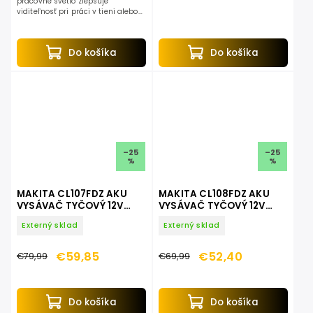
pracovné svetlo zlepšuje
viditeľnosť pri práci v tieni alebo
za zníženej viditeľnosti.
Do košíka
Do košíka
–25
–25
%
%
MAKITA CL107FDZ AKU
MAKITA CL108FDZ AKU
VYSÁVAČ TYČOVÝ 12V
VYSÁVAČ TYČOVÝ 12V
MAX LXT
MAX LXT
Externý sklad
Externý sklad
€59,85
€52,40
€79,99
€69,99
Do košíka
Do košíka