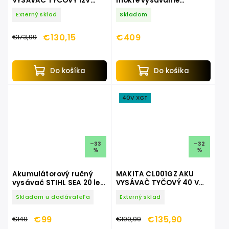
VYSÁVAČ TYČOVÝ 12V
mokré vysávanie
MAX LXT
WDV0900E
Externý sklad
Skladom
€130,15
€409
€173,99
Do košíka
Do košíka
40V XGT
–33
–32
%
%
Akumulátorový ručný
MAKITA CL001GZ AKU
vysávač STIHL SEA 20 len
VYSÁVAČ TYČOVÝ 40 V
stroj
MAX XGT CL001GZ
Skladom u dodávateľa
Externý sklad
€99
€135,90
€149
€199,99