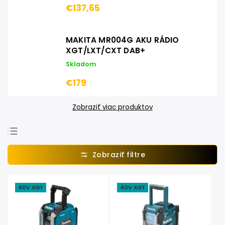
€137,65
MAKITA MR004G AKU RÁDIO
XGT/LXT/CXT DAB+
Skladom
€179
Zobraziť viac produktov
Najpredávanejšie
Najlacnejšie
Najdrahšie
40V XGT
40V XGT
Abecedne