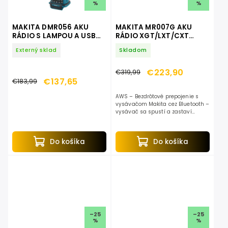
%
%
MAKITA DMR056 AKU
MAKITA MR007G AKU
RÁDIO S LAMPOU A USB
RÁDIO XGT/LXT/CXT
PORTOM
DAB+
Externý sklad
Skladom
€223,90
€319,99
€137,65
€183,99
AWS – Bezdrôtové prepojenie s
vysávačom Makita cez Bluetooth –
vysávač sa spustí a zastaví
automaticky spolu s náradím. LED
svetlo – Integrované LED pracovné
svetlo zlepšuje...
Do košíka
Do košíka
–25
–25
%
%