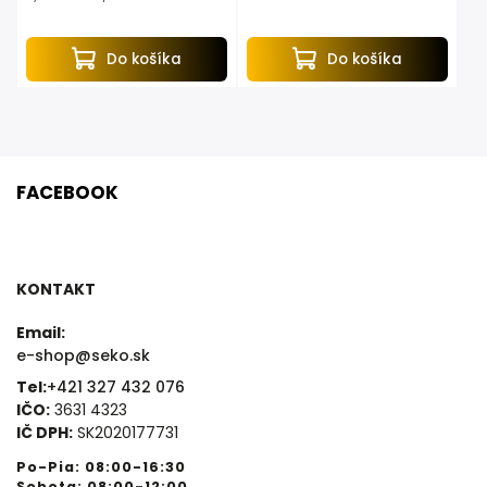
automaticky spolu s náradím.
Do košíka
Do košíka
FACEBOOK
KONTAKT
Email:
e-shop@seko.sk
Tel:
+421 327 432 076
IČO:
3631 4323
IČ DPH:
SK2020177731
Po-Pia: 08:00-16:30
Sobota: 08:00-12:00