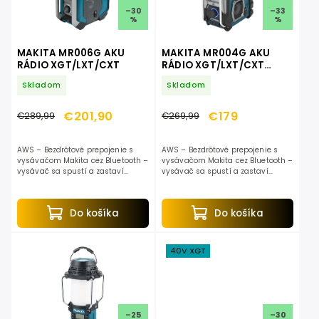
–30
–33
%
%
MAKITA MR006G AKU
MAKITA MR004G AKU
RÁDIO XGT/LXT/CXT
RÁDIO XGT/LXT/CXT
DAB+
Skladom
Skladom
€201,90
€179
€289,99
€269,99
AWS – Bezdrôtové prepojenie s
AWS – Bezdrôtové prepojenie s
vysávačom Makita cez Bluetooth –
vysávačom Makita cez Bluetooth –
vysávač sa spustí a zastaví
vysávač sa spustí a zastaví
automaticky spolu s náradím. LED
automaticky spolu s náradím.
svetlo – Integrované LED pracovné
svetlo zlepšuje...
Do košíka
Do košíka
40V XGT
–25
–30