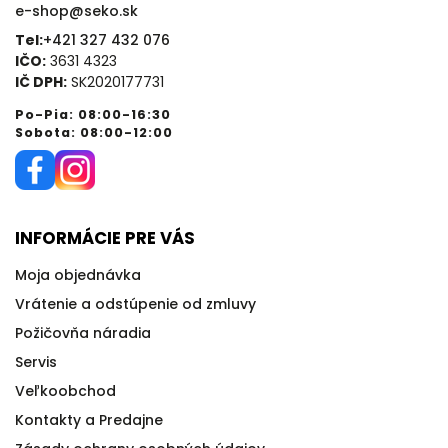
e-shop@seko.sk
Tel:
+421 327 432 076
IČO:
3631 4323
IČ DPH:
SK2020177731
Po-Pia: 08:00-16:30
Sobota: 08:00-12:00
INFORMÁCIE PRE VÁS
Moja objednávka
Vrátenie a odstúpenie od zmluvy
Požičovňa náradia
Servis
Veľkoobchod
Kontakty a Predajne