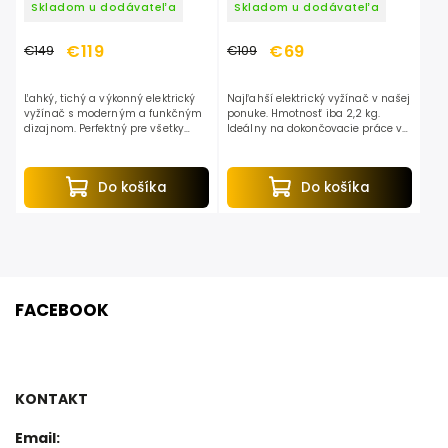
Skladom u dodávateľa
Skladom u dodávateľa
€119
€69
€149
€109
Ľahký, tichý a výkonný elektrický
Najľahší elektrický vyžínač v našej
vyžínač s moderným a funkčným
ponuke. Hmotnosť iba 2,2 kg.
dizajnom. Perfektný pre všetky
Ideálny na dokončovacie práce v
druhy prác v záhrade.
záhrade. Dĺžka bez žacieho
nástroja 110 cm.
Do košíka
Do košíka
FACEBOOK
KONTAKT
Email: