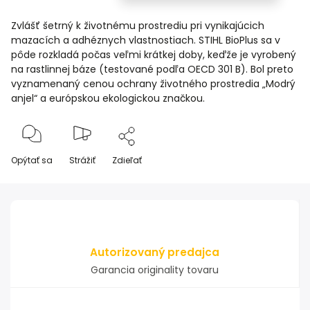
Zvlášť šetrný k životnému prostrediu pri vynikajúcich
mazacích a adhéznych vlastnostiach. STIHL BioPlus sa v
pôde rozkladá počas veľmi krátkej doby, keďže je vyrobený
na rastlinnej báze (testované podľa OECD 301 B). Bol preto
vyznamenaný cenou ochrany životného prostredia „Modrý
anjel“ a európskou ekologickou značkou.
Opýtať sa
Strážiť
Zdieľať
Autorizovaný predajca
Garancia originality tovaru