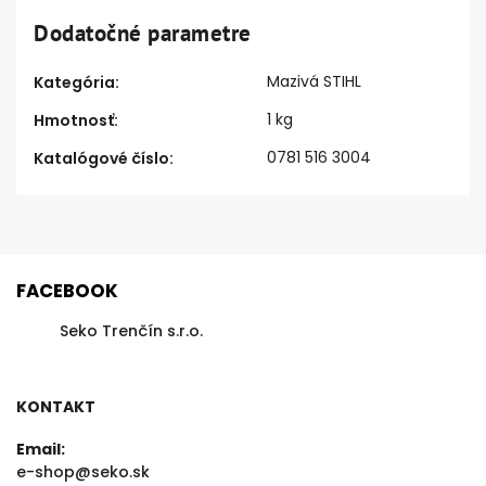
Dodatočné parametre
Mazivá STIHL
Kategória
:
1 kg
Hmotnosť
:
0781 516 3004
Katalógové číslo
:
FACEBOOK
Seko Trenčín s.r.o.
KONTAKT
Email:
e-shop@seko.sk