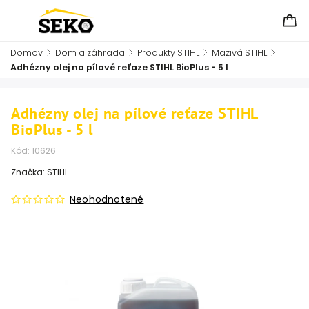
Domov
/
Dom a záhrada
/
Produkty STIHL
/
Mazivá STIHL
/
Adhézny olej na pílové reťaze STIHL BioPlus - 5 l
Adhézny olej na pílové reťaze STIHL
BioPlus - 5 l
Kód:
10626
Značka:
STIHL
Neohodnotené