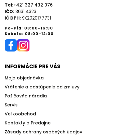
Tel:
+421 327 432 076
IČO:
3631 4323
IČ DPH:
SK2020177731
Po-Pia: 08:00-16:30
Sobota: 08:00-12:00
INFORMÁCIE PRE VÁS
Moja objednávka
Vrátenie a odstúpenie od zmluvy
Požičovňa náradia
Servis
Veľkoobchod
Kontakty a Predajne
Zásady ochrany osobných údajov