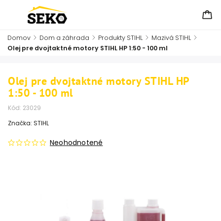
Domov
/
Dom a záhrada
/
Produkty STIHL
/
Mazivá STIHL
/
Olej pre dvojtaktné motory STIHL HP 1:50 - 100 ml
Olej pre dvojtaktné motory STIHL HP
1:50 - 100 ml
Kód:
23029
Značka:
STIHL
Neohodnotené