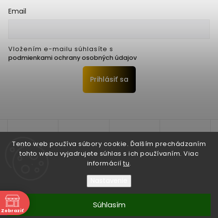
Email
Vložením e-mailu súhlasíte s
podmienkami ochrany osobných údajov
Prihlásiť sa
Tento web používa súbory cookie. Ďalším prechádzaním
tohto webu vyjadrujete súhlas s ich používaním. Viac
informácií
tu
.
Nastavenie
Copyright 2026
Seko Trenčín s.r.o.
. Všetky práva vyhradené.
Súhlasím
Zobraziť
Vytvořil
Shoptet
| Design
Shoptak.cz