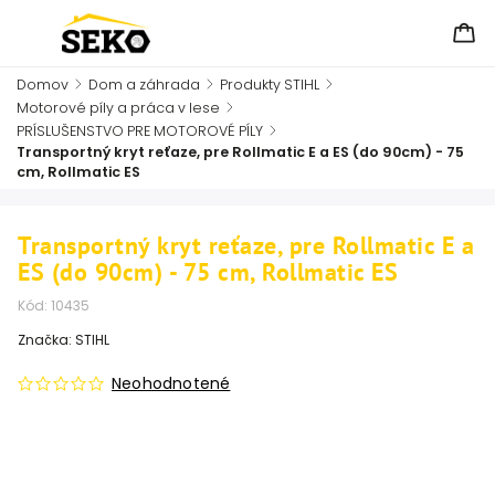
Domov
/
Dom a záhrada
/
Produkty STIHL
/
Motorové píly a práca v lese
/
PRÍSLUŠENSTVO PRE MOTOROVÉ PÍLY
/
Transportný kryt reťaze, pre Rollmatic E a ES (do 90cm) - 75
cm, Rollmatic ES
Transportný kryt reťaze, pre Rollmatic E a
ES (do 90cm) - 75 cm, Rollmatic ES
Kód:
10435
Značka:
STIHL
Neohodnotené