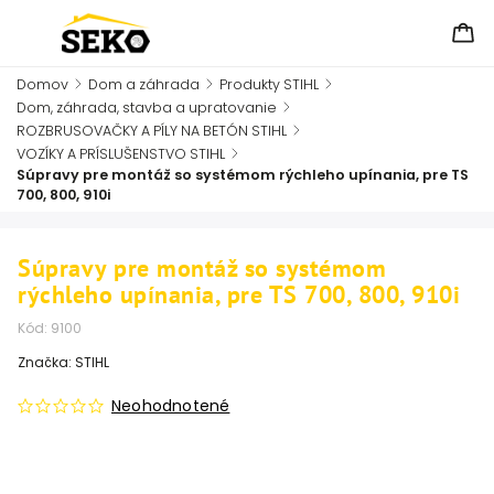
Domov
/
Dom a záhrada
/
Produkty STIHL
/
Dom, záhrada, stavba a upratovanie
/
ROZBRUSOVAČKY A PÍLY NA BETÓN STIHL
/
VOZÍKY A PRÍSLUŠENSTVO STIHL
/
Súpravy pre montáž so systémom rýchleho upínania, pre TS
700, 800, 910i
Súpravy pre montáž so systémom
rýchleho upínania, pre TS 700, 800, 910i
Kód:
9100
Značka:
STIHL
Neohodnotené