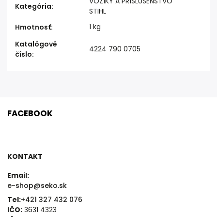
VOZÍKY A PRÍSLUŠENSTVO
Kategória
:
STIHL
1 kg
Hmotnosť
:
Katalógové
4224 790 0705
číslo
:
FACEBOOK
KONTAKT
Email:
e-shop@seko.sk
Tel:
+421 327 432 076
IČO:
3631 4323