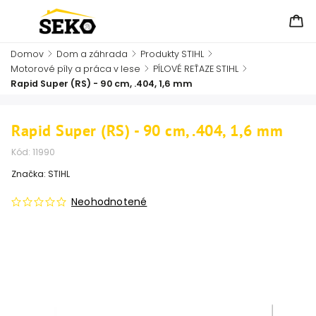
Domov
/
Dom a záhrada
/
Produkty STIHL
/
Motorové píly a práca v lese
/
PÍLOVÉ REŤAZE STIHL
/
Rapid Super (RS) - 90 cm, .404, 1,6 mm
Rapid Super (RS) - 90 cm, .404, 1,6 mm
Kód:
11990
Značka:
STIHL
Neohodnotené