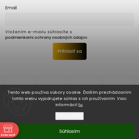
Email
Vložením e-mailu súhlasíte s
podmienkami ochrany osobných údajov
Prihlásiť sa
Tento web používa súbory cookie. Ďalším prechádzaním
tohto webu vyjadrujete súhlas s ich používaním. Viac
informácií
tu
.
Nastavenie
Copyright 2026
Seko Trenčín s.r.o.
. Všetky práva vyhradené.
Súhlasím
Zobraziť
Vytvořil
Shoptet
| Design
Shoptak.cz