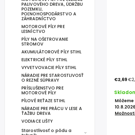
PALIVOVÉHO DREVA, ÚDRŽBU
POZEMKU,
POĽNOHOSPODÁRSTVO A
ZÁHRADNÍCTVO
MOTOROVÉ PÍLY PRE
LESNÍCTVO
PÍLY NA OŠETROVANIE
STROMOV
AKUMULÁTOROVÉ PÍLY STIHL
ELEKTRICKÉ PÍLY STIHL
VYVETVOVACIE PÍLY STIHL
NÁRADIE PRE STAROSTLIVOSŤ
€2,69
€2,
O REZNÉ SÚPRAVY
PRÍSLUŠENSTVO PRE
Sklado
MOTOROVÉ PÍLY
PÍLOVÉ REŤAZE STIHL
Môžeme d
10.8.202
NÁRADIE PRE PRÁCU V LESE A
ŤAŽBU DREVA
Možnosti
VODIACE LIŠTY
Starostlivosť o pôdu a