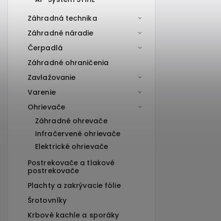
Záhradná technika
Záhradné náradie
Čerpadlá
Záhradné ohraničenia
Zavlažovanie
Varenie
Ohrievače
Záhradné ohrevače
Infračervené ohrievače
Elektrické ohrievače
Postrekovače a tlakové
postrekovače
Plachty a zakrývacie fólie
Šrotovníky
Krbové kachle a sporáky