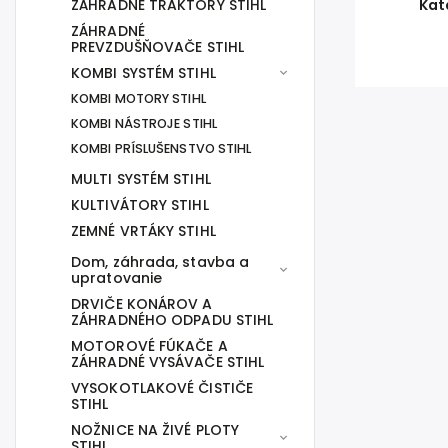
ZÁHRADNÉ TRAKTORY STIHL
Kat
ZÁHRADNÉ
PREVZDUŠŇOVAČE STIHL
KOMBI SYSTÉM STIHL
KOMBI MOTORY STIHL
KOMBI NÁSTROJE STIHL
KOMBI PRÍSLUŠENSTVO STIHL
MULTI SYSTÉM STIHL
KULTIVÁTORY STIHL
ZEMNÉ VRTÁKY STIHL
Dom, záhrada, stavba a
upratovanie
DRVIČE KONÁROV A
ZÁHRADNÉHO ODPADU STIHL
MOTOROVÉ FÚKAČE A
ZÁHRADNÉ VYSÁVAČE STIHL
VYSOKOTLAKOVÉ ČISTIČE
STIHL
NOŽNICE NA ŽIVÉ PLOTY
STIHL