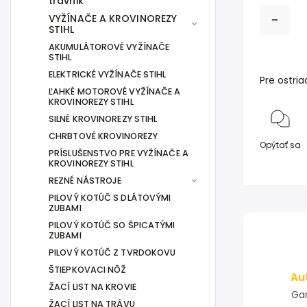
trávnik
VYŽÍNAČE A KROVINOREZY
STIHL
AKUMULÁTOROVÉ VYŽÍNAČE
STIHL
ELEKTRICKÉ VYŽÍNAČE STIHL
Pre ostria
ĽAHKÉ MOTOROVÉ VYŽÍNAČE A
KROVINOREZY STIHL
SILNÉ KROVINOREZY STIHL
CHRBTOVÉ KROVINOREZY
Opýtať sa
PRÍSLUŠENSTVO PRE VYŽÍNAČE A
KROVINOREZY STIHL
REZNÉ NÁSTROJE
PILOVÝ KOTÚČ S DLÁTOVÝMI
ZUBAMI
PILOVÝ KOTÚČ SO ŠPICATÝMI
ZUBAMI
PILOVÝ KOTÚČ Z TVRDOKOVU
ŠTIEPKOVACI NÔŽ
Au
ŽACÍ LIST NA KROVIE
Gar
ŽACÍ LIST NA TRÁVU