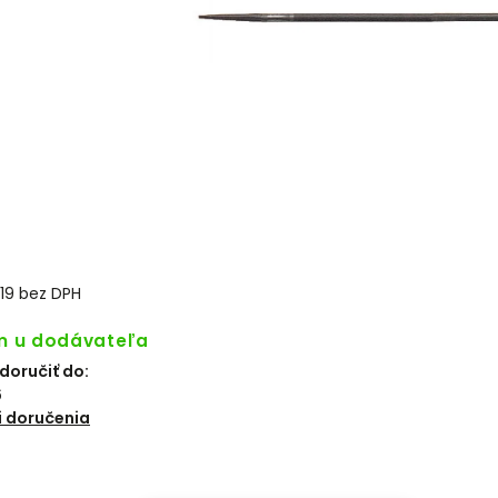
19 bez DPH
m u dodávateľa
oručiť do:
6
 doručenia