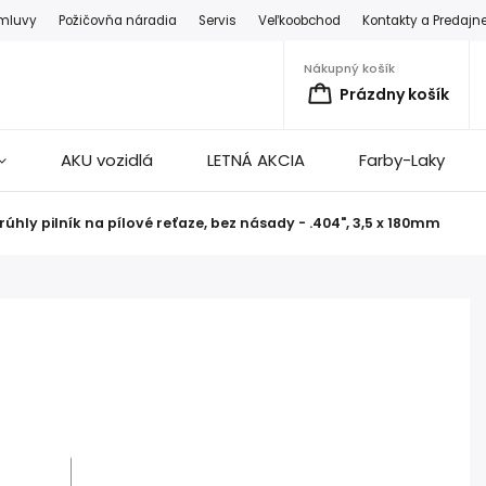
zmluvy
Požičovňa náradia
Servis
Veľkoobchod
Kontakty a Predajn
Nákupný košík
Prázdny košík
AKU vozidlá
LETNÁ AKCIA
Farby-Laky
úhly pilník na pílové reťaze, bez násady - .404", 3,5 x 180mm