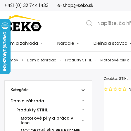
+421 (0) 32 744 1433
e-shop@seko.sk
Dom a záhrada
Náradie
Dielňa a stavba
Domov
/
Dom a záhrada
/
Produkty STIHL
/
Motorové píly a
Značka:
STIHL
Kategórie
Dom a záhrada
Produkty STIHL
Motorové píly a práca v
lese
MOTOROVÉ PÍLY PRE REZANIE