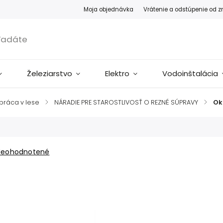
Moja objednávka
Vrátenie a odstúpenie od 
Železiarstvo
Elektro
Vodoinštalácia
 práca v lese
/
NÁRADIE PRE STAROSTLIVOSŤ O REZNÉ SÚPRAVY
/
Okr
Neohodnotené