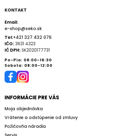
KONTAKT
Email:
e-shop@seko.sk
Tel:
+421 327 432 076
IČO:
3631 4323
IČ DPH:
SK2020177731
Po-Pia: 08:00-16:30
Sobota: 08:00-12:00
INFORMÁCIE PRE VÁS
Moja objednávka
Vrátenie a odstúpenie od zmluvy
Požičovňa náradia
Servis