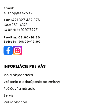
Email:
e-shop@seko.sk
Tel:
+421 327 432 076
IČO:
3631 4323
IČ DPH:
SK2020177731
Po-Pia: 08:00-16:30
Sobota: 08:00-12:00
INFORMÁCIE PRE VÁS
Moja objednávka
Vrátenie a odstúpenie od zmluvy
Požičovňa náradia
Servis
Veľkoobchod