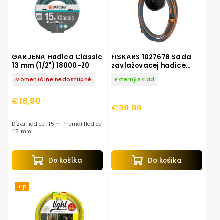
GARDENA Hadica Classic
FISKARS 1027678 Sada
13 mm (1/2") 18000-20
zavlažovacej hadice
Premium 13 mm (1/2") 15
Momentálne nedostupné
Externý sklad
m s držiakom na hadice
€18,90
€39,99
Dĺžka hadice : 15 m Priemer Hadice
: 13 mm
Do košíka
Do košíka
Tip