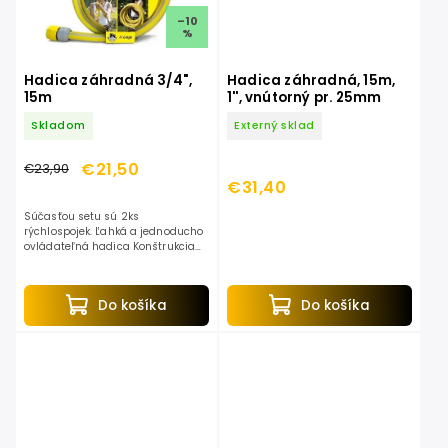
–10
%
Hadica záhradná 3/4",
Hadica záhradná, 15m,
15m
1'', vnútorný pr. 25mm
Skladom
Externý sklad
€21,50
€23,90
€31,40
Súčasťou setu sú 2ks
rýchlospojek. Ľahká a jednoducho
ovládateľná hadica Konštrukcia
odolná proti zalamovaniu a
skrúcaniu Flexibilná aj pri nízkych
teplotách Odolná voči...
Do košíka
Do košíka