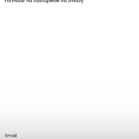
Formulár na odstúpenie od zmluvy
Email