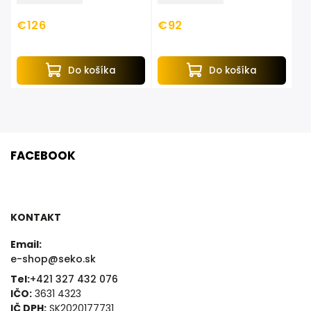
€126
€92
Do košíka
Do košíka
FACEBOOK
KONTAKT
Email:
e-shop@seko.sk
Tel:
+421 327 432 076
IČO:
3631 4323
IČ DPH:
SK2020177731