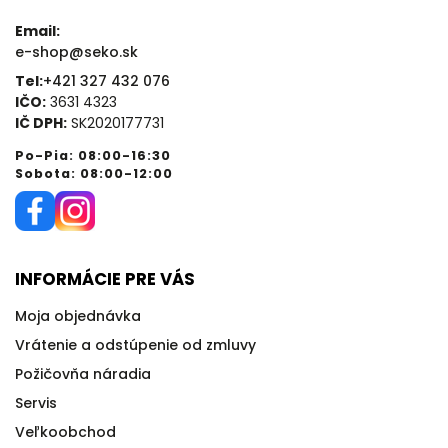
Email:
e-shop@seko.sk
Tel:
+421 327 432 076
IČO:
3631 4323
IČ DPH:
SK2020177731
Po-Pia: 08:00-16:30
Sobota: 08:00-12:00
INFORMÁCIE PRE VÁS
Moja objednávka
Vrátenie a odstúpenie od zmluvy
Požičovňa náradia
Servis
Veľkoobchod