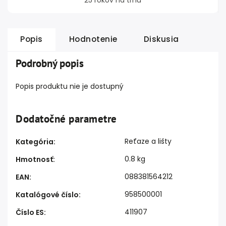
25 rokov na trhu
Popis
Hodnotenie
Diskusia
Podrobný popis
Popis produktu nie je dostupný
Dodatočné parametre
Reťaze a lišty
Kategória
:
0.8 kg
Hmotnosť
:
088381564212
EAN
:
958500001
Katalógové číslo
:
411907
Číslo ES
: