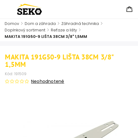
Domov
/
Dom a záhrada
/
Záhradná technika
/
Doplnkový sortiment
/
Reťaze a lišty
/
MAKITA 191G50-9 LIŠTA 38CM 3/8" 1,5MM
MAKITA 191G50-9 LIŠTA 38CM 3/8"
1,5MM
Kód:
191509
Neohodnotené