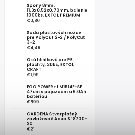
Spony 8mm,
11,3x0,52x0,70mm, balenie
1000ks, EXTOL PREMIUM
€0,80
Sada plastových nožov
pre PolyCut 2-2 / PolyCut
3-2
€4,49
Oká hliníkové pre PE
plachty, 20ks, EXTOL
CRAFT
€1,99
EGO POWER+ LM1914E-SP
47cm s pojazdom a 6.0Ah
batériou
€899
GARDENA Štvorplošný
zavlažovač Aqua S 18700-
20
€21