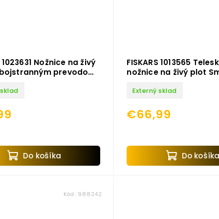
 1023631 Nožnice na živý
FISKARS 1013565 Teles
 obojstranným prevodom
nožnice na živý plot S
ear X HSX92
HS86
 sklad
Externý sklad
99
€66,99
Do košíka
Do košík
Kód:
988242