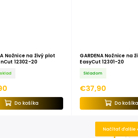
 Nožnice na živý plot
GARDENA Nožnice na ži
onCut 12302-20
EasyCut 12301-20
 sklad
Skladom
90
€37,90
Do košíka
Do košík
Načítať ďalšie 