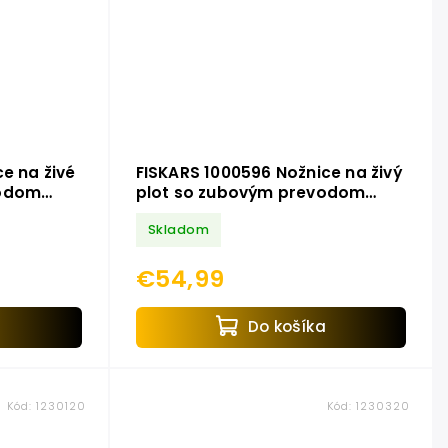
e na živé
FISKARS 1000596 Nožnice na živý
vodom
plot so zubovým prevodom
PowerGear HS72
Skladom
€54,99
a
Do košíka
Kód:
1230120
Kód:
1230320