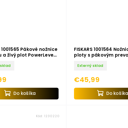
 1001565 Pákové nožnice
FISKARS 1001564 Nožnic
u a živý plot PowerLever
ploty s pákovým pre
PowerLever HS52
 sklad
Externý sklad
99
€45,99
Do košíka
Do košík
Kód:
1230220