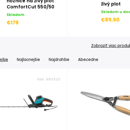
nožnice na živý plot
živý plot
ComfortCut 550/50
Skladom u do
Skladom
€89,90
€179
Zobraziť viac produ
jšie
Najlacnejšie
Najdrahšie
Abecedne
Kód:
983320