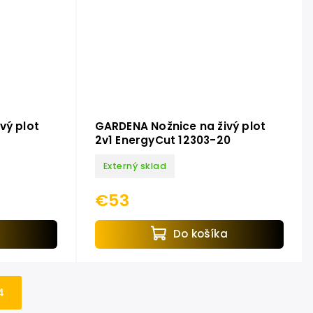
vý plot
GARDENA Nožnice na živý plot
2v1 EnergyCut 12303-20
Externý sklad
€53
a
Do košíka
4