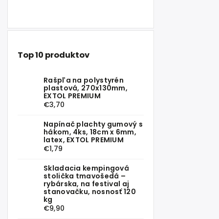
Top 10 produktov
Rašpľa na polystyrén
plastová, 270x130mm,
EXTOL PREMIUM
€3,70
Napínač plachty gumový s
hákom, 4ks, 18cm x 6mm,
latex, EXTOL PREMIUM
€1,79
Skladacia kempingová
stolička tmavošedá –
rybárska, na festival aj
stanovačku, nosnosť 120
kg
€9,90