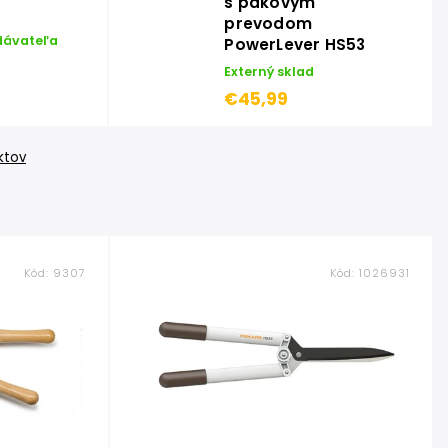
s pákovým
prevodom
dávateľa
PowerLever HS53
Externý sklad
€45,99
ktov
Kód:
9307
Kód:
1026931