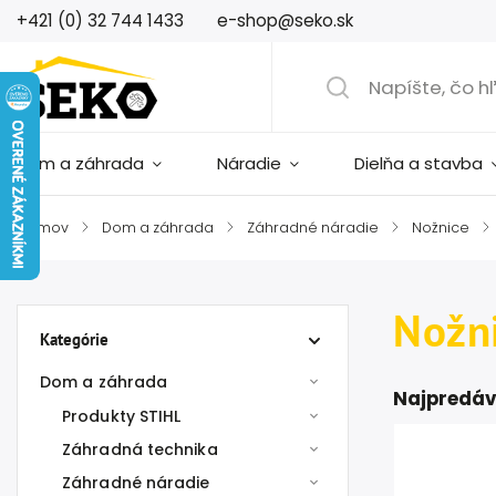
+421 (0) 32 744 1433
e-shop@seko.sk
Dom a záhrada
Náradie
Dielňa a stavba
Domov
/
Dom a záhrada
/
Záhradné náradie
/
Nožnice
/
Nožni
Kategórie
Dom a záhrada
Najpredáv
Produkty STIHL
Záhradná technika
Záhradné náradie