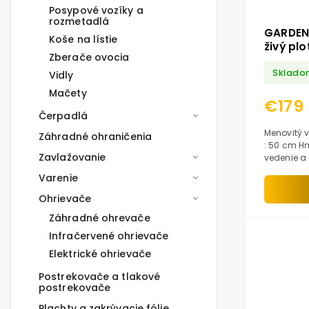
Posypové vozíky a
rozmetadlá
GARDENA
Koše na lístie
živý pl
Zberače ovocia
Sklado
Vidly
Mačety
€179
Čerpadlá
Menovitý výkon : 55
Záhradné ohraničenia
: 50 cm Hmotn
Zavlažovanie
vedenie a 
stredne ve
Varenie
Ohrievače
Záhradné ohrevače
Infračervené ohrievače
Elektrické ohrievače
Postrekovače a tlakové
postrekovače
Plachty a zakrývacie fólie