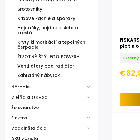
Šrotovníky
Krbové kachle a sporáky
Hojdačky, hojdacie siete a
kreslá
FISKARS
Kryty klimatizácií a tepelných
plot s
čerpadiel
PowerG
ŽIVOTNÝ ŠTÝL EGO POWER+
Externý
Ventilátory pod radiátor
€62,
Záhradný nábytok
Náradie
Dielňa a stavba
Železiarstvo
Elektro
Vodoinštalácia
AKU vozidlá