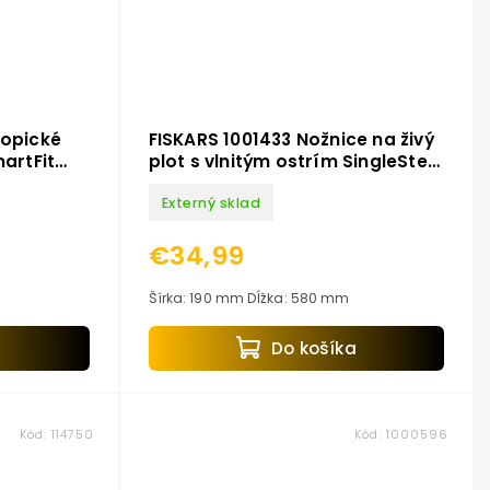
kopické
FISKARS 1001433 Nožnice na živý
martFit
plot s vlnitým ostrím SingleStep
HS22
Externý sklad
€34,99
Šírka: 190 mm Dĺžka: 580 mm
Do košíka
a
Kód:
114750
Kód:
1000596