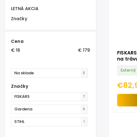
LETNÁ AKCIA
Značky
Cena
€
16
€
179
FISKARS
na tráv
GS 53
Externý
Na sklade
5
€82,
Značky
FISKARS
7
Gardena
6
STIHL
1