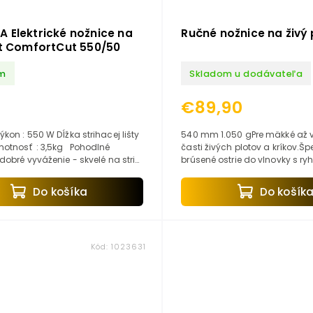
 Elektrické nožnice na
Ručné nožnice na živý 
ot ComfortCut 550/50
m
Skladom u dodávateľa
€89,90
0 W Dĺžka strihacej lišty
540 mm 1.050 gPre mäkké až v
osť : 3,5kg Pohodlné
časti živých plotov a kríkov.Šp
dobré vyváženie - skvelé na strih
brúsené ostrie do vlnovky s r
ľkých živých plotov...
odvádzajúcimišťavu, s ochran
korózii. Zaistenie nožníc...
Do košíka
Do košík
Kód:
1023631