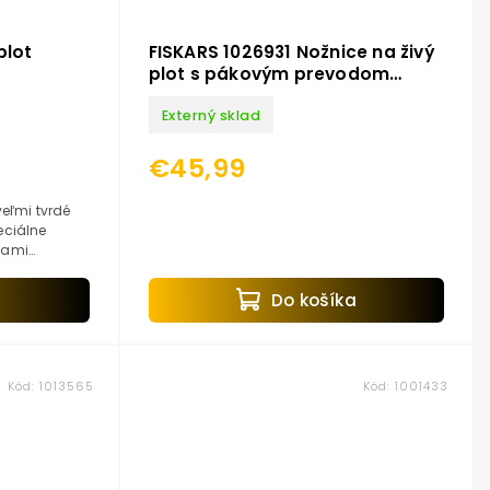
plot
FISKARS 1026931 Nožnice na živý
plot s pákovým prevodom
PowerLever HS53
Externý sklad
€45,99
eľmi tvrdé
eciálne
yhami
ou proti
a
Do košíka
Kód:
1013565
Kód:
1001433