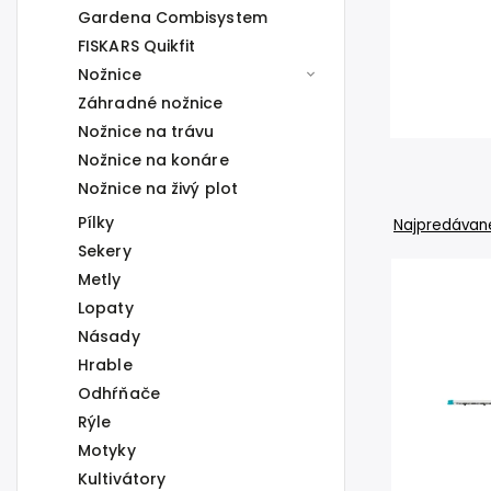
Gardena Combisystem
FISKARS Quikfit
Nožnice
Záhradné nožnice
Nožnice na trávu
Nožnice na konáre
Nožnice na živý plot
Pílky
Najpredávane
Sekery
Metly
Lopaty
Násady
Hrable
Odhŕňače
Rýle
Motyky
Kultivátory