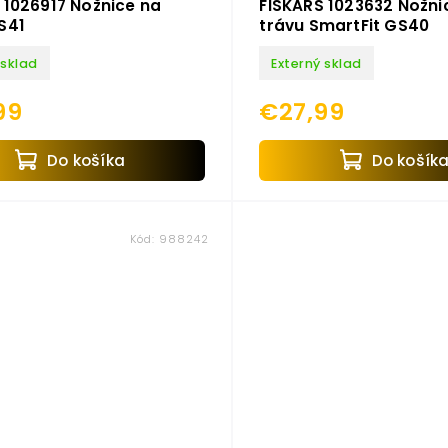
 1026917 Nožnice na
FISKARS 1023632 Nožni
S41
trávu SmartFit GS40
 sklad
Externý sklad
99
€27,99
Do košíka
Do košík
Kód:
988242