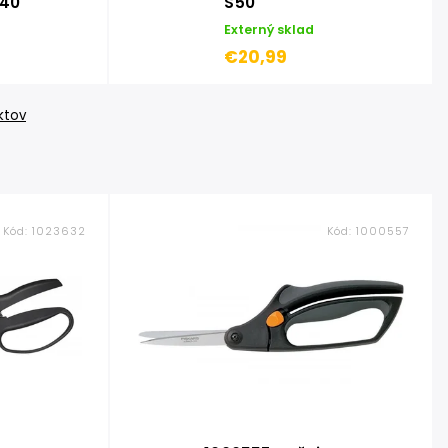
S40
S50
Externý sklad
€20,99
ktov
Kód:
1023632
Kód:
1000557