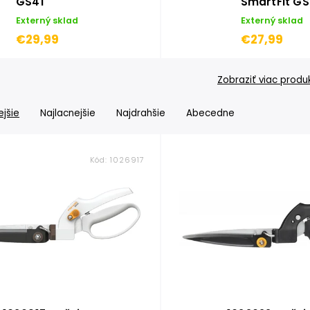
GS41
SmartFit G
Externý sklad
Externý sklad
€29,99
€27,99
Zobraziť viac produ
jšie
Najlacnejšie
Najdrahšie
Abecedne
Kód:
1026917