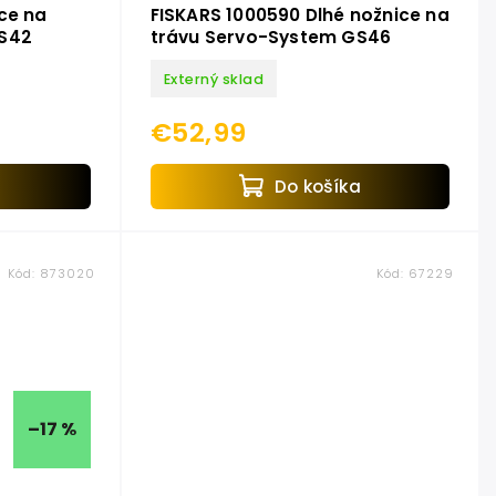
ce na
FISKARS 1000590 Dlhé nožnice na
GS42
trávu Servo-System GS46
Externý sklad
€52,99
a
Do košíka
Kód:
873020
Kód:
67229
–17 %