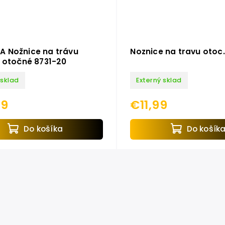
 Nožnice na trávu
Noznice na travu oto
, otočné 8731-20
 sklad
Externý sklad
99
€11,99
Do košíka
Do košík