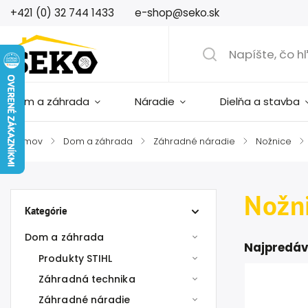
+421 (0) 32 744 1433
e-shop@seko.sk
Dom a záhrada
Náradie
Dielňa a stavba
Domov
/
Dom a záhrada
/
Záhradné náradie
/
Nožnice
/
Nožni
Kategórie
Dom a záhrada
Najpredáv
Produkty STIHL
Záhradná technika
Záhradné náradie