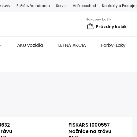
zmluvy
Požičovňa náradia
Servis
Veľkoobchod
Kontakty a Predajn
Nákupný košík
Prázdny košík
AKU vozidlá
LETNÁ AKCIA
Farby-Laky
3632
FISKARS 1000557
trávu
Nožnice na trávu