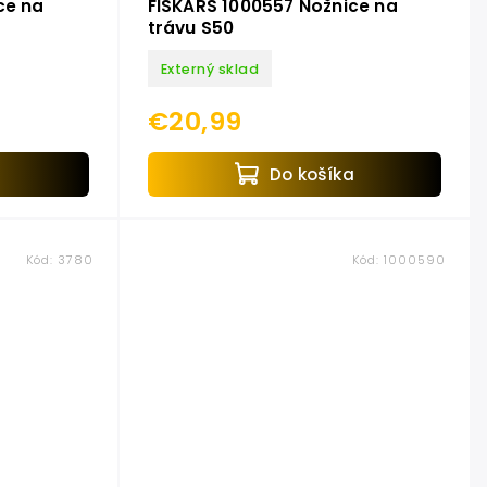
ce na
FISKARS 1000557 Nožnice na
trávu S50
Externý sklad
€20,99
a
Do košíka
Kód:
3780
Kód:
1000590