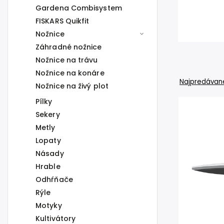
Gardena Combisystem
FISKARS Quikfit
Nožnice
Záhradné nožnice
Nožnice na trávu
Nožnice na konáre
Najpredávane
Nožnice na živý plot
Pílky
Sekery
Metly
Lopaty
Násady
Hrable
Odhŕňače
Rýle
Motyky
Kultivátory