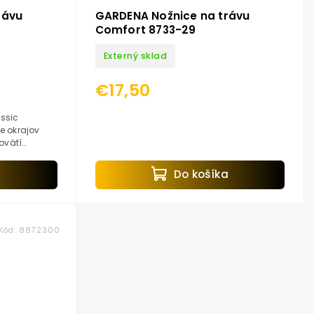
rávu
GARDENA Nožnice na trávu
Comfort 8733-29
Externý sklad
€17,50
ssic
e okrajov
ovätí
aka kaleným
..
a
Do košíka
Kód:
8872300