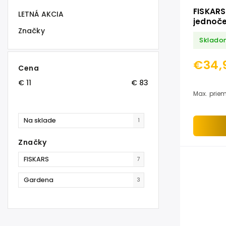
FISKARS
LETNÁ AKCIA
jednoče
Značky
konáre 
Sklado
€34,
Cena
€
11
€
83
Max. priem
Na sklade
1
Značky
FISKARS
7
Gardena
3