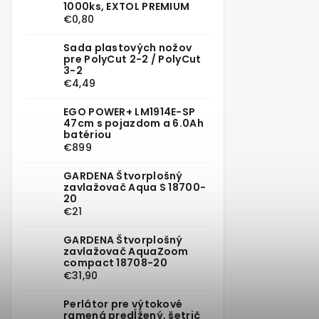
1000ks, EXTOL PREMIUM
€0,80
Sada plastových nožov
pre PolyCut 2-2 / PolyCut
3-2
€4,49
EGO POWER+ LM1914E-SP
47cm s pojazdom a 6.0Ah
batériou
€899
GARDENA Štvorplošný
zavlažovač Aqua S 18700-
20
€21
GARDENA Štvorplošný
zavlažovač AquaZoom
compact 18708-20
€31,90
Perlátor pre výtokové
ramená predĺžený, šetrič