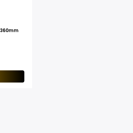
c.360mm
a