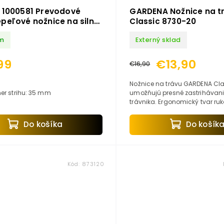
 1000581 Prevodové
GARDENA Nožnice na t
peľové nožnice na silné
Classic 8730-20
PowerGear L31 (S)
m
Externý sklad
99
€13,90
€16,90
Nožnice na trávu GARDENA Cla
er strihu: 35 mm
umožňujú presné zastrihávani
trávnika. Ergonomický tvar ruk
umožňuje ľahké strihanie. Vď
a leskle pozinkovaným nožom.
Do košíka
Do košík
Kód:
873120