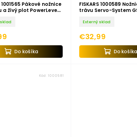
 1001565 Pákové nožnice
FISKARS 1000589 Nožni
u a živý plot PowerLever
trávu Servo-System 
 sklad
Externý sklad
99
€32,99
Do košíka
Do košík
Kód:
1000581