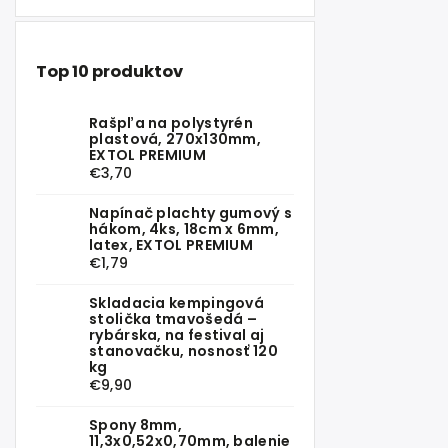
Top 10 produktov
Rašpľa na polystyrén
plastová, 270x130mm,
EXTOL PREMIUM
€3,70
Napínač plachty gumový s
hákom, 4ks, 18cm x 6mm,
latex, EXTOL PREMIUM
€1,79
Skladacia kempingová
stolička tmavošedá –
rybárska, na festival aj
stanovačku, nosnosť 120
kg
€9,90
Spony 8mm,
11,3x0,52x0,70mm, balenie