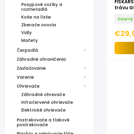
FISKARS
Posypové vozíky a
trávu G
rozmetadlá
Koše na lístie
Externý
Zberače ovocia
€29,
Vidly
Mačety
Čerpadlá
Záhradné ohraničenia
Zavlažovanie
Varenie
Ohrievače
Záhradné ohrevače
Infračervené ohrievače
Elektrické ohrievače
Postrekovače a tlakové
postrekovače
Plachty a zakrývacie fólie