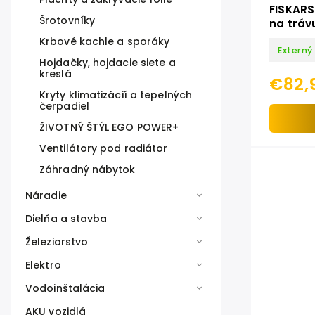
FISKARS
Šrotovníky
na tráv
GS 53
Krbové kachle a sporáky
Externý
Hojdačky, hojdacie siete a
kreslá
€82,
Kryty klimatizácií a tepelných
čerpadiel
ŽIVOTNÝ ŠTÝL EGO POWER+
Ventilátory pod radiátor
Záhradný nábytok
Náradie
Dielňa a stavba
Železiarstvo
Elektro
Vodoinštalácia
AKU vozidlá