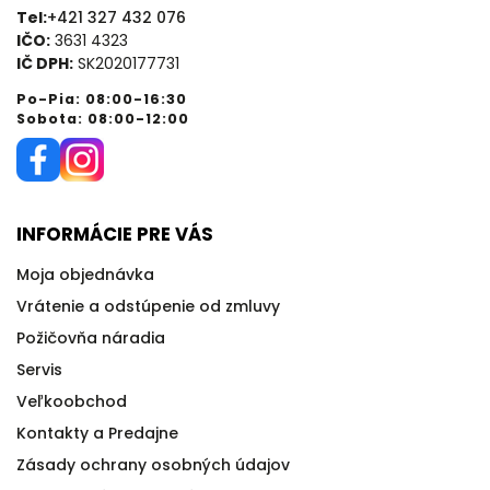
Tel:
+421 327 432 076
IČO:
3631 4323
IČ DPH:
SK2020177731
Po-Pia: 08:00-16:30
Sobota: 08:00-12:00
INFORMÁCIE PRE VÁS
Moja objednávka
Vrátenie a odstúpenie od zmluvy
Požičovňa náradia
Servis
Veľkoobchod
Kontakty a Predajne
Zásady ochrany osobných údajov