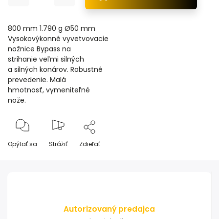
800 mm 1.790 g Ø50 mm
Vysokovýkonné vyvetvovacie
nožnice Bypass na
strihanie veľmi silných
a silných konárov. Robustné
prevedenie. Malá
hmotnosť, vymeniteľné
nože.
Opýtať sa
Strážiť
Zdieľať
Autorizovaný predajca