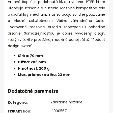
Vrchná čepeľ je potiahnutá klzkou vrstvou PTFE, ktorá
uľahčuje strihanie a čistenie. Masívne kompozitné telo
a spoľahlivý mechanizmus zaručujú solídne použivanie
a hladké uskutočnenie Vášho záhradného úsilia.
Tvarované masívne držadlá zabezpečujú pohodlné
držanie. Samozrejmosťou je dobre vyvážený dizajn,
ktorý zvíťazil v prestížnej medzinárodnej súťaži "Reddot
design award".
Šírka: 70 mm
Dĺžka: 208 mm
Hmotnosť: 200 g
Max. priemer strihu: 22 mm
Dodatočné parametre
Záhradné nožnice
Kategória
:
F1000567
FISKARS kód
: