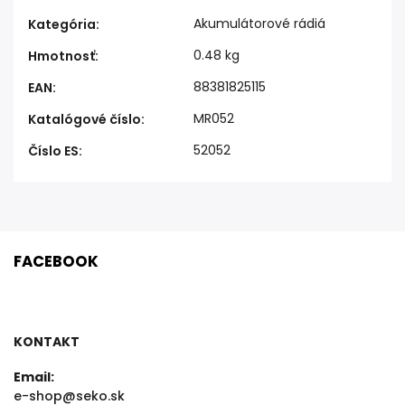
Akumulátorové rádiá
Kategória
:
0.48 kg
Hmotnosť
:
88381825115
EAN
:
MR052
Katalógové číslo
:
52052
Číslo ES
:
FACEBOOK
KONTAKT
Email:
e-shop@seko.sk