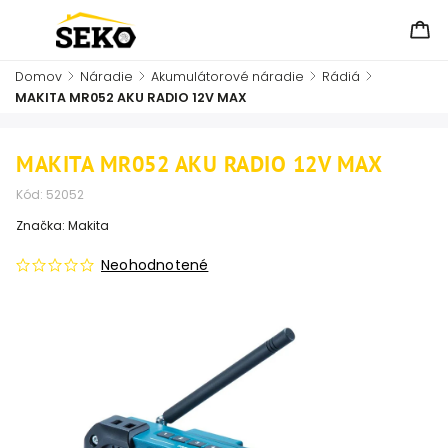
Domov
/
Náradie
/
Akumulátorové náradie
/
Rádiá
/
MAKITA MR052 AKU RADIO 12V MAX
MAKITA MR052 AKU RADIO 12V MAX
Kód:
52052
Značka:
Makita
Neohodnotené