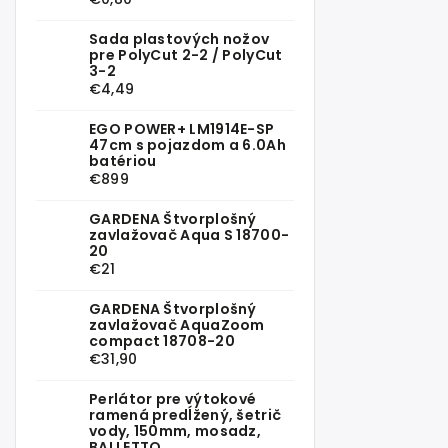
Sada plastových nožov
pre PolyCut 2-2 / PolyCut
3-2
€4,49
EGO POWER+ LM1914E-SP
47cm s pojazdom a 6.0Ah
batériou
€899
GARDENA Štvorplošný
zavlažovač Aqua S 18700-
20
€21
GARDENA Štvorplošný
zavlažovač AquaZoom
compact 18708-20
€31,90
Perlátor pre výtokové
ramená predĺžený, šetrič
vody, 150mm, mosadz,
BALLETTO