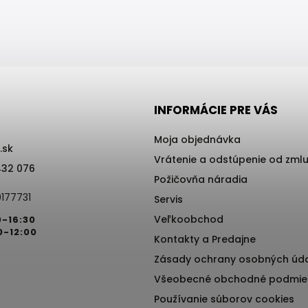
INFORMÁCIE PRE VÁS
Moja objednávka
.sk
Vrátenie a odstúpenie od zml
432 076
Požičovňa náradia
177731
Servis
Veľkoobchod
0-16:30
0-12:00
Kontakty a Predajne
Zásady ochrany osobných úd
Všeobecné obchodné podmie
Používanie súborov cookies