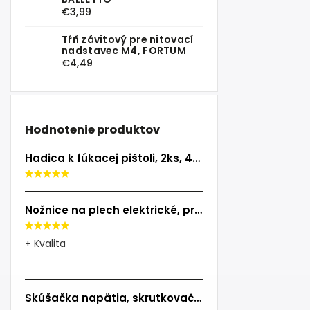
€3,99
Tŕň závitový pre nitovací
nadstavec M4, FORTUM
€4,49
Hodnotenie produktov
Hadica k fúkacej pištoli, 2ks, 40cm, EXTOL PREMIUM
Nožnice na plech elektrické, príkon 500W, EXTOL INDUSTRIAL
+ Kvalita
Skúšačka napätia, skrutkovač, 100-250V, skrutkovač (-)3x140mm, EXTOL CRAFT