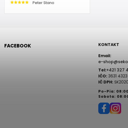
Peter Stano
KONTAKT
FACEBOOK
Email:
e-shop@seko
Tel:
+421 327 
IČO:
3631 4323
IČ DPH:
SK2020
Po-Pia: 08:0
Sobota: 08:0