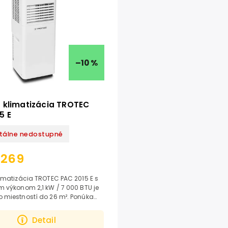
–10 %
 klimatizácia TROTEC
5 E
álne nedostupné
269
imatizácia TROTEC PAC 2015 E s
 výkonom 2,1 kW / 7 000 BTU je
 miestností do 26 m². Ponúka
1 – chladenie, ventilátor a
ie,...
Detail