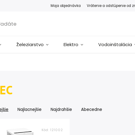
Moja objednávka
Vrátenie a odstúpenie od 
Železiarstvo
Elektro
Vodoinštalácia
EC
jšie
Najlacnejšie
Najdrahšie
Abecedne
Kód:
121002