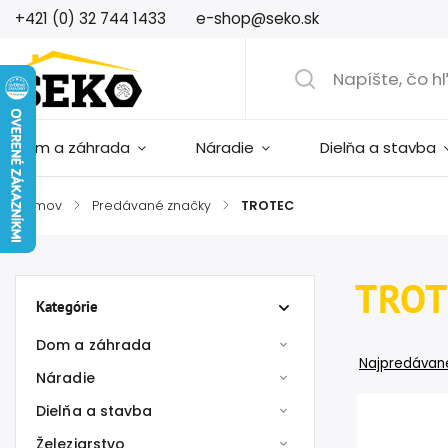
+421 (0) 32 744 1433
e-shop@seko.sk
Dom a záhrada
Náradie
Dielňa a stavba
Domov
/
Predávané značky
/
TROTEC
TROT
Kategórie
Dom a záhrada
Najpredávane
Náradie
Dielňa a stavba
Železiarstvo