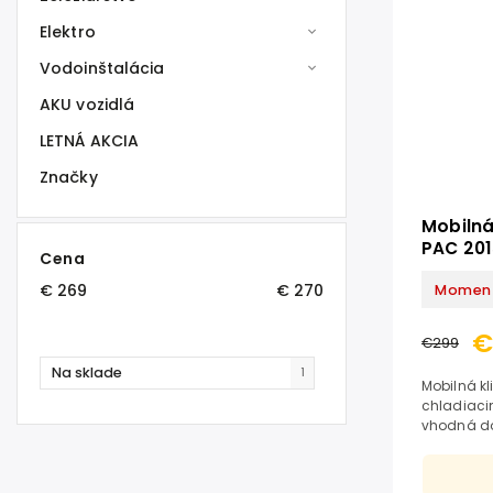
Elektro
Vodoinštalácia
AKU vozidlá
LETNÁ AKCIA
Značky
Mobilná
PAC 201
Cena
€
269
€
270
Moment
€
€299
Na sklade
1
Mobilná kl
chladiacim
vhodná do
funkciu 3v
odvlhčovan