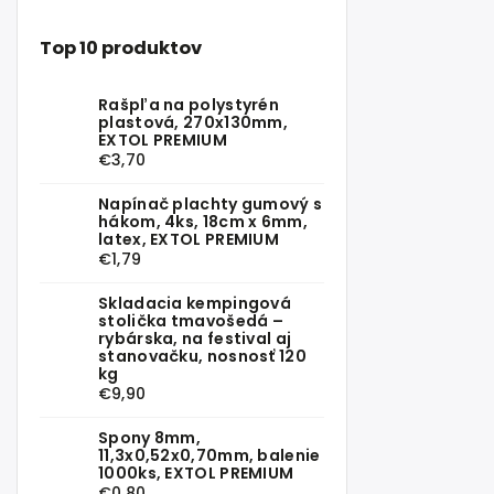
Top 10 produktov
Rašpľa na polystyrén
plastová, 270x130mm,
EXTOL PREMIUM
€3,70
Napínač plachty gumový s
hákom, 4ks, 18cm x 6mm,
latex, EXTOL PREMIUM
€1,79
Skladacia kempingová
stolička tmavošedá –
rybárska, na festival aj
stanovačku, nosnosť 120
kg
€9,90
Spony 8mm,
11,3x0,52x0,70mm, balenie
1000ks, EXTOL PREMIUM
€0,80