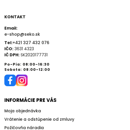
KONTAKT
Email:
e-shop@seko.sk
Tel:
+421 327 432 076
IČO:
3631 4323
IČ DPH:
SK2020177731
Po-Pia: 08:00-16:30
Sobota: 08:00-12:00
INFORMÁCIE PRE VÁS
Moja objednávka
Vrátenie a odstúpenie od zmluvy
Požičovňa náradia