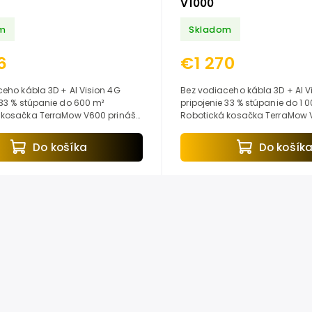
V1000
m
Skladom
6
€1 270
la 3D + AI Vision 4G
Bez vodiaceho kábla 3D + AI Vision 4G
pripojenie 33 % stúpanie do 1 000 m²
 kosačka TerraMow V600 prináša
Robotická kosačka TerraMow 
jednoduchú inštaláciu bez
prináša extrémne jednoduchú 
diaceho...
bez potreby...
Do košíka
Do košík