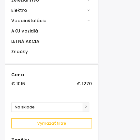
Železiarstvo
Elektro
Vodoinštalácia
AKU vozidlá
LETNÁ AKCIA
Značky
Cena
€
1016
€
1270
Na sklade
2
Vymazať filtre
Značky