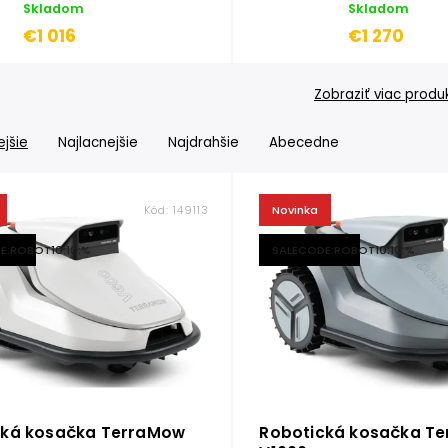
Skladom
Skladom
€1 016
€1 270
Zobraziť viac produ
jšie
Najlacnejšie
Najdrahšie
Abecedne
Kód:
149113
Novinka
E:ROBOT10:10:%
SALECODE:ROBOT10:10:%
cká kosačka TerraMow
Robotická kosačka T