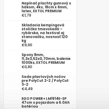
Napínač plachty gumový s
hákom, 4ks, 18cm x 6mm,
latex, EXTOL PREMIUM
€1,79
Skladacia kempingová
stolička tmavošedá –
rybárska, na festival aj
stanovačku, nosnosť 120
kg
€9,90
Spony 8mm,
11,3x0,52x0,70mm, balenie
1000ks, EXTOL PREMIUM
€0,80
Sada plastových nožov
pre PolyCut 2-2 / PolyCut
3-2
€4,49
EGO POWER+ LM1914E-SP
47cm s pojazdom a 6.0Ah
batériou