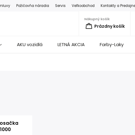
zmluvy
Požičovňa náradia
Servis
Veľkoobchod
Kontakty a Predajn
Nákupný košík
Prázdny košík
AKU vozidlá
LETNÁ AKCIA
Farby-Laky
kosačka
1000