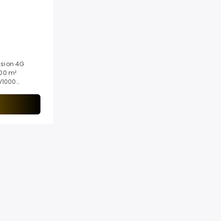
V1000
inštaláciu
a