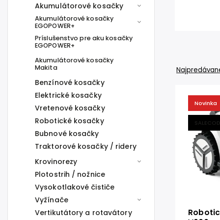
Akumulátorové kosačky
Akumulátorové kosačky
EGOPOWER+
Príslušenstvo pre aku kosačky
EGOPOWER+
Akumulátorové kosačky
Makita
Najpredávane
Benzínové kosačky
Elektrické kosačky
Novinka
Vretenové kosačky
Robotické kosačky
SALECOD
Bubnové kosačky
Traktorové kosačky / ridery
Krovinorezy
Plotostrih / nožnice
Vysokotlakové čističe
Vyžínače
Roboti
Vertikutátory a rotavátory