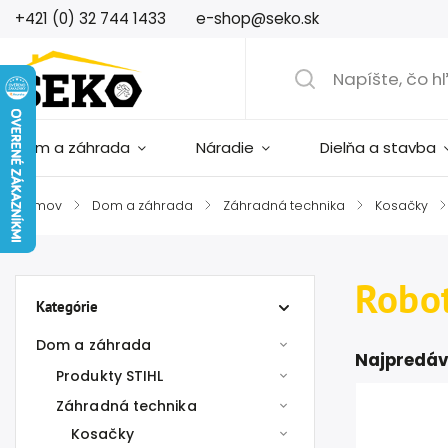
+421 (0) 32 744 1433
e-shop@seko.sk
Dom a záhrada
Náradie
Dielňa a stavba
Domov
/
Dom a záhrada
/
Záhradná technika
/
Kosačky
/
Robo
Kategórie
Dom a záhrada
Najpredáv
Produkty STIHL
Záhradná technika
Kosačky