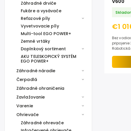
V600
Záhradné drviče
Fukáre a vysávače
Sklado
Reťazové píly
€1 01
Vyvetvovacie píly
Multi-tool EGO POWER+
Bez vodiaceho káb
Zemné vrtáky
pripojenie 33 % stúpanie do 600 m²
Doplnkový sortiment
Robotická
extrémne 
AKU TELESKOPICKÝ SYSTÉM
potreby vo
EGO POWER+
Záhradné náradie
Čerpadlá
Záhradné ohraničenia
Zavlažovanie
Varenie
Ohrievače
Záhradné ohrevače
Infračervené ohrievače