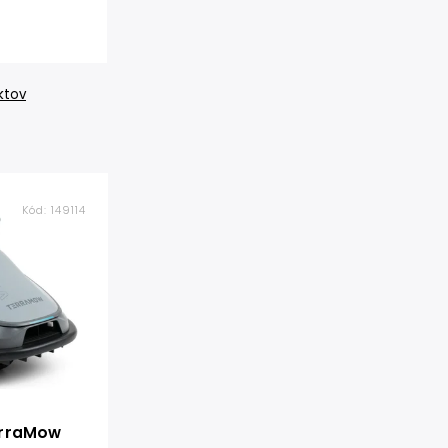
ktov
Kód:
149114
erraMow