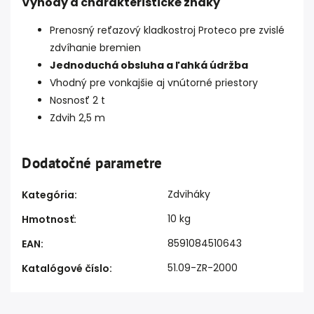
Výhody a charakteristické znaky
Prenosný reťazový kladkostroj Proteco pre zvislé
zdvíhanie bremien
Jednoduchá obsluha a ľahká údržba
Vhodný pre vonkajšie aj vnútorné priestory
Nosnosť 2 t
Zdvih 2,5 m
Dodatočné parametre
Zdviháky
Kategória
:
10 kg
Hmotnosť
:
8591084510643
EAN
:
51.09-ZR-2000
Katalógové číslo
: