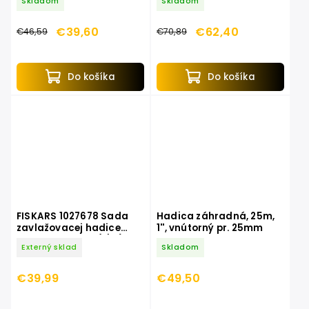
Skladom
Skladom
€39,60
€62,40
€46,59
€70,89
Do košíka
Do košíka
FISKARS 1027678 Sada
Hadica záhradná, 25m,
zavlažovacej hadice
1'', vnútorný pr. 25mm
Premium 13 mm (1/2") 15
Externý sklad
Skladom
m s držiakom na hadice
€39,99
€49,50