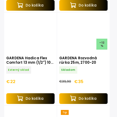
Do košíka
Do košíka
–12
%
GARDENA Hadica Flex
GARDENA Rozvodná
Comfort 13 mm (1/2") 10
rúrka 25m, 2700-20
m 18030-20
Externý sklad
Skladom
€22
€35
€39,90
Do košíka
Do košíka
Tip