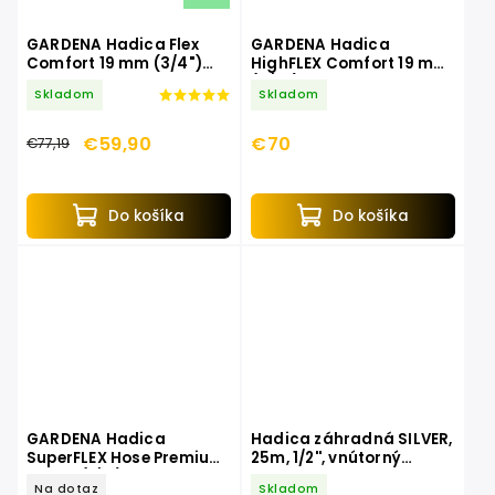
GARDENA Hadica Flex
GARDENA Hadica
Comfort 19 mm (3/4")
HighFLEX Comfort 19 mm
18053-20
(3/4") 18083-20
Skladom
Skladom
€59,90
€70
€77,19
Do košíka
Do košíka
GARDENA Hadica
Hadica záhradná SILVER,
SuperFLEX Hose Premium,
25m, 1/2'', vnútorný
13 mm (1/2") 18093-20
O12,5mm, EXTOL PREMIUM
Na dotaz
Skladom