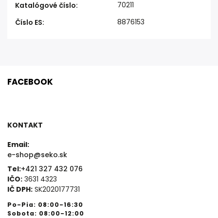
70211
Katalógové číslo
:
8876153
Číslo ES
:
FACEBOOK
KONTAKT
Email:
e-shop@seko.sk
Tel:
+421 327 432 076
IČO:
3631 4323
IČ DPH:
SK2020177731
Po-Pia: 08:00-16:30
Sobota: 08:00-12:00