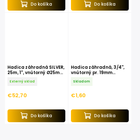
Do košíka
Do košíka
Hadica záhradná SILVER,
Hadica záhradná, 3/4'',
25m, 1'', vnútorný Ø25mm
vnútorný pr. 19mm
9005330
9004531
Externý sklad
Skladom
€52,70
€1,60
Do košíka
Do košíka