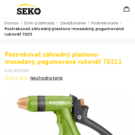
Domov
/
Dom a záhrada
/
Zavlažovanie
/
Postrekovače
/
Postrekovač záhradný plastovo-mosadzný, pogumovaná
rukoväť 70211
Postrekovač záhradný plastovo-
mosadzný, pogumovaná rukoväť 70211
Kód:
8876153
Neohodnotené