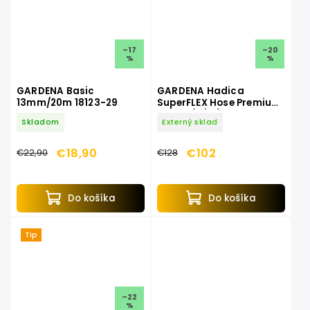
–17
–20
%
%
GARDENA Basic
GARDENA Hadica
13mm/20m 18123-29
SuperFLEX Hose Premium,
19 mm (3/4") 18113-20
Skladom
Externý sklad
€18,90
€102
€22,90
€128
Do košíka
Do košíka
Tip
–22
%