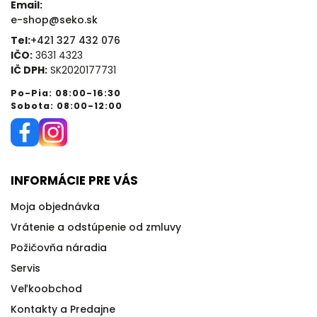
Email:
e-shop@seko.sk
Tel:
+421 327 432 076
IČO:
3631 4323
IČ DPH:
SK2020177731
Po-Pia: 08:00-16:30
Sobota: 08:00-12:00
INFORMÁCIE PRE VÁS
Moja objednávka
Vrátenie a odstúpenie od zmluvy
Požičovňa náradia
Servis
Veľkoobchod
Kontakty a Predajne