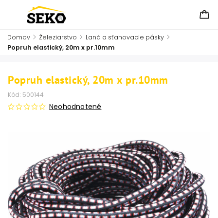
Domov
/
Železiarstvo
/
Laná a sťahovacie pásky
/
Popruh elastický, 20m x pr.10mm
Popruh elastický, 20m x pr.10mm
Kód:
500144
Neohodnotené