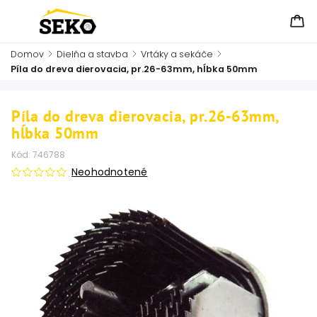
Domov
/
Dielňa a stavba
/
Vrtáky a sekáče
/
Píla do dreva dierovacia, pr.26-63mm, hĺbka 50mm
Píla do dreva dierovacia, pr.26-63mm,
hĺbka 50mm
Kód:
746788
Neohodnotené