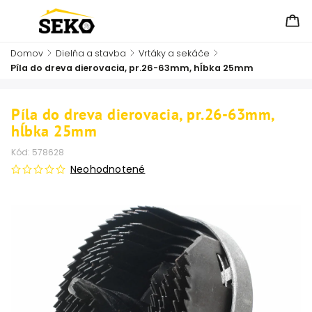
Domov
/
Dielňa a stavba
/
Vrtáky a sekáče
/
Píla do dreva dierovacia, pr.26-63mm, hĺbka 25mm
Píla do dreva dierovacia, pr.26-63mm,
hĺbka 25mm
Kód:
578628
Neohodnotené