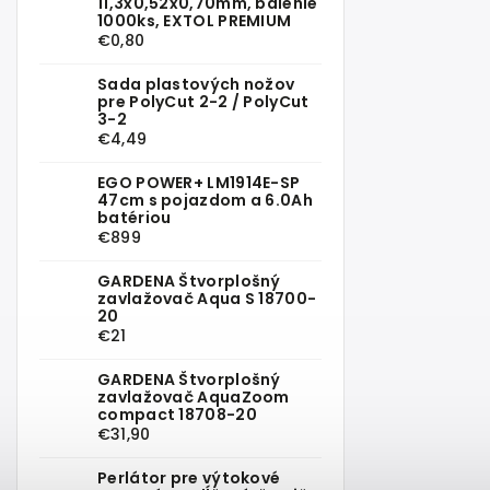
11,3x0,52x0,70mm, balenie
1000ks, EXTOL PREMIUM
€0,80
Sada plastových nožov
pre PolyCut 2-2 / PolyCut
3-2
€4,49
EGO POWER+ LM1914E-SP
47cm s pojazdom a 6.0Ah
batériou
€899
GARDENA Štvorplošný
zavlažovač Aqua S 18700-
20
€21
GARDENA Štvorplošný
zavlažovač AquaZoom
compact 18708-20
€31,90
Perlátor pre výtokové