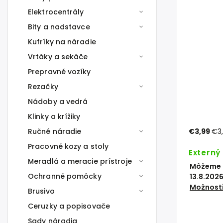
Elektrocentrály
Bity a nadstavce
Kufríky na náradie
Vrtáky a sekáče
Prepravné vozíky
Rezačky
Nádoby a vedrá
Klinky a krížiky
Ručné náradie
€3,99
€3
Pracovné kozy a stoly
Externý
Meradlá a meracie prístroje
Môžeme d
Ochranné pomôcky
13.8.202
Možnosti
Brusivo
Ceruzky a popisovače
Sady náradia