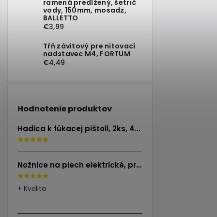
ramená predĺžený, šetrič
vody, 150mm, mosadz,
BALLETTO
€3,99
Tŕň závitový pre nitovací
nadstavec M4, FORTUM
€4,49
Hodnotenie produktov
Hadica k fúkacej pištoli, 2ks, 40cm, EXTOL PREMIUM
Nožnice na plech elektrické, príkon 500W, EXTOL INDUSTRIAL
+ Kvalita