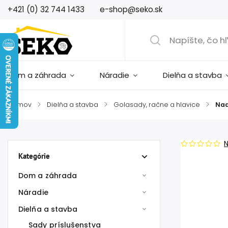
+421 (0) 32 744 1433
e-shop@seko.sk
Dom a záhrada
Náradie
Dielňa a stavba
Domov
/
Dielňa a stavba
/
Golasady, račne a hlavice
/
Nad
Kategórie
Dom a záhrada
Náradie
Dielňa a stavba
Sady príslušenstva