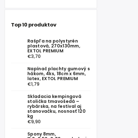
Top 10 produktov
Rašpľa na polystyrén
plastová, 270x130mm,
EXTOL PREMIUM
€3,70
Napínač plachty gumový s
hákom, 4ks, 18cm x 6mm,
latex, EXTOL PREMIUM
€1,79
Skladacia kempingová
stolička tmavošedá –
rybárska, na festival aj
stanovačku, nosnosť 120
kg
€9,90
Spony 8mm,