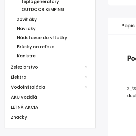
teplogenerátory
OUTDOOR KEMPING
Zdviháky
Popis
Navijaky
Nádstavce do vŕtačky
Brúsky na reťaze
Kanistre
Po
Železiarstvo
Elektro
Vodoinštalácia
x_t
dop
AKU vozidlá
LETNÁ AKCIA
Značky