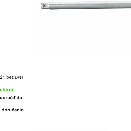
,24 bez DPH
 sklad
oručiť do:
6
 doručenia