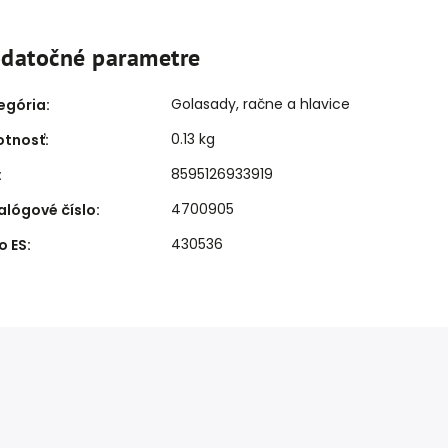
datočné parametre
Golasady, račne a hlavice
egória
:
0.13 kg
tnosť
:
8595126933919
:
4700905
alógové číslo
:
430536
o ES
: