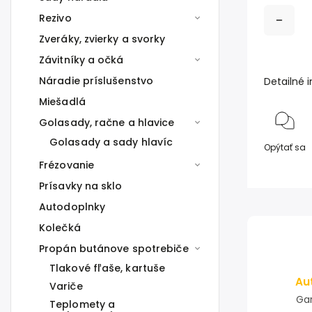
Rezivo
Zveráky, zvierky a svorky
Závitníky a očká
Náradie príslušenstvo
Detailné 
Miešadlá
Golasady, račne a hlavice
Golasady a sady hlavíc
Opýtať sa
Frézovanie
Prísavky na sklo
Autodoplnky
Kolečká
Propán butánove spotrebiče
Tlakové fľaše, kartuše
Au
Variče
Gar
Teplomety a