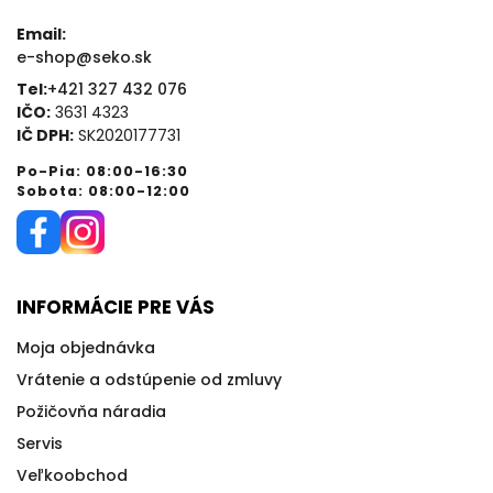
Email:
e-shop@seko.sk
Tel:
+421 327 432 076
IČO:
3631 4323
IČ DPH:
SK2020177731
Po-Pia: 08:00-16:30
Sobota: 08:00-12:00
INFORMÁCIE PRE VÁS
Moja objednávka
Vrátenie a odstúpenie od zmluvy
Požičovňa náradia
Servis
Veľkoobchod