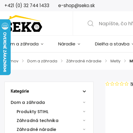
+421 (0) 32 744 1433
e-shop@seko.sk
Dom a záhrada
Náradie
Dielňa a stavba
Domov
/
Dom a záhrada
/
Záhradné náradie
/
Metly
/
M
Kategórie
Dom a záhrada
Produkty STIHL
Záhradná technika
Záhradné náradie