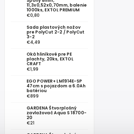
Spony 8mm,
11,3x0,52x0,70mm, balenie
1000ks, EXTOL PREMIUM
€0,80
Sada plastových nožov
pre PolyCut 2-2 / PolyCut
3-2
€4,49
Oká hliníkové pre PE
plachty, 20ks, EXTOL
CRAFT
€1,99
EGO POWER+ LM1914E-SP
47cm s pojazdom a 6.0Ah
batériou
€899
GARDENA Štvorplošný
zavlažovač Aqua S 18700-
20
€21