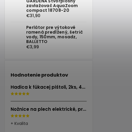
GARDENA Štvorplošný
zavlažovač AquaZoom
compact 18708-20
€31,90
Perlátor pre výtokové
ramená predĺžený, šetrič
vody, 150mm, mosadz,
BALLETTO
€3,99
Hodnotenie produktov
Hadica k fúkacej pištoli, 2ks, 40cm, EXTOL PREMIUM
Nožnice na plech elektrické, príkon 500W, EXTOL INDUSTRIAL
+ Kvalita