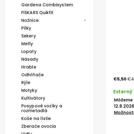
Gardena Combisystem
FISKARS Quikfit
Nožnice
Pílky
Sekery
Metly
Lopaty
Násady
Hrable
Odhŕňače
€5,50
€4
Rýle
Motyky
Externý
Kultivátory
Môžeme d
Posypové vozíky a
12.8.202
rozmetadlá
Možnosti
Koše na lístie
Zberače ovocia