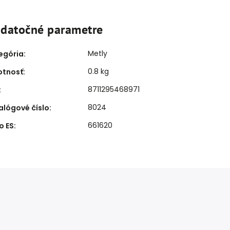
datočné parametre
Metly
egória
:
0.8 kg
tnosť
:
8711295468971
:
8024
alógové číslo
:
661620
o ES
: