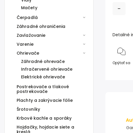
Vidly
Mačety
Čerpadlá
Záhradné ohraničenia
Detailné 
Zavlažovanie
Varenie
Ohrievače
Záhradné ohrevače
Opýtať sa
Infračervené ohrievače
Elektrické ohrievače
Postrekovače a tlakové
postrekovače
Plachty a zakrývacie fólie
Šrotovníky
Krbové kachle a sporáky
Au
Hojdačky, hojdacie siete a
Gar
kreslá