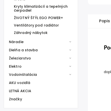
Kryty klimatizácií a tepelných
čerpadiel
ŽIVOTNÝ ŠTÝL EGO POWER+
Popis
Ventilátory pod radiátor
Záhradný nábytok
Náradie
Po
Dielňa a stavba
Železiarstvo
Elektro
dop
Vodoinštalácia
AKU vozidlá
LETNÁ AKCIA
Značky