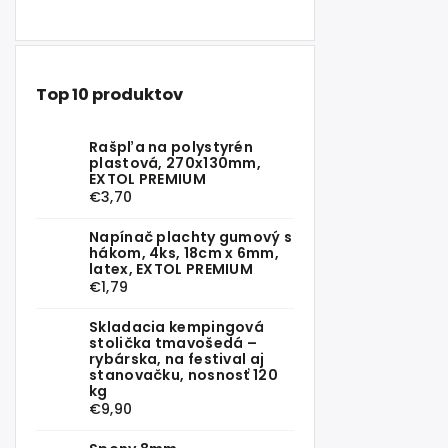
Top 10 produktov
Rašpľa na polystyrén
plastová, 270x130mm,
EXTOL PREMIUM
€3,70
Napínač plachty gumový s
hákom, 4ks, 18cm x 6mm,
latex, EXTOL PREMIUM
€1,79
Skladacia kempingová
stolička tmavošedá –
rybárska, na festival aj
stanovačku, nosnosť 120
kg
€9,90