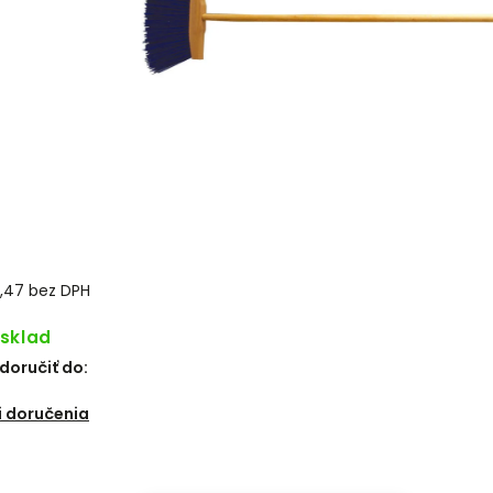
,47 bez DPH
 sklad
oručiť do:
6
 doručenia